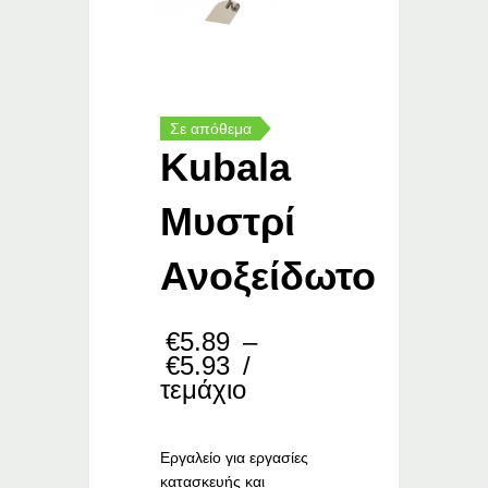
Σε απόθεμα
Kubala
Μυστρί
Ανοξείδωτο
€
5.89
–
Price
€
5.93
/
range:
τεμάχιο
€5.89
through
€5.93
Εργαλείο για εργασίες
κατασκευής και