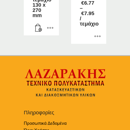
€
6.77
130 x
–
270
Price
€
7.95
mm
range:
/
€6.77
τεμάχιο
through
€7.95
Αυτό
το
προϊόν
έχει
πολλαπλές
παραλλαγές.
Οι
επιλογές
μπορούν
να
επιλεγούν
Πληροφορίες
στη
Προσωπικά Δεδομένα
σελίδα
του