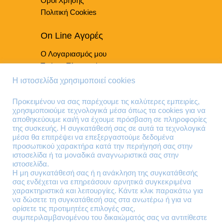
Όροι Χρήσης
προϊόντος
Πολιτική Cookies
On Line Αγορές
Ο Λογαριασμός μου
Τρόποι Πληρωμής
Τρόποι Παράδοσης
Η ιστοσελίδα χρησιμοποιεί cookies
Επιστροφές Προϊόντων
Προκειμένου να σας παρέχουμε τις καλύτερες εμπειρίες,
χρησιμοποιούμε τεχνολογικά μέσα όπως τα cookies για να
Τηλέφωνα Επικοινωνίας
αποθηκεύουμε και/ή να έχουμε πρόσβαση σε πληροφορίες
της συσκευής. Η συγκατάθεσή σας σε αυτά τα τεχνολογικά
210 41 13 636
μέσα θα επιτρέψει να επεξεργαστούμε δεδομένα
210 41 13 280
προσωπικού χαρακτήρα κατά την περιήγησή σας στην
ιστοσελίδα ή τα μοναδικά αναγνωριστικά σας στην
ιστοσελίδα.
Διεύθυνση
Η μη συγκατάθεσή σας ή η ανάκληση της συγκατάθεσής
σας ενδέχεται να επηρεάσουν αρνητικά συγκεκριμένα
Θηβών 220
χαρακτηριστικά και λειτουργίες. Κάντε κλικ παρακάτω για
Άγιος Ιωάννης
να δώσετε τη συγκατάθεσή σας στα ανωτέρω ή για να
Ρέντης
ορίσετε τις προτιμητέες επιλογές σας,
συμπεριλαμβανομένου του δικαιώματός σας να αντιτίθεστε
Τ.Κ. 182 33