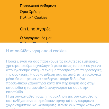
στη
Προσωπικά Δεδομένα
σελίδα
του
Όροι Χρήσης
προϊόντος
Πολιτική Cookies
On Line Αγορές
Ο Λογαριασμός μου
Τρόποι Πληρωμής
Τρόποι Παράδοσης
Η ιστοσελίδα χρησιμοποιεί cookies
Επιστροφές Προϊόντων
Προκειμένου να σας παρέχουμε τις καλύτερες εμπειρίες,
χρησιμοποιούμε τεχνολογικά μέσα όπως τα cookies για να
Τηλέφωνα Επικοινωνίας
αποθηκεύουμε και/ή να έχουμε πρόσβαση σε πληροφορίες
της συσκευής. Η συγκατάθεσή σας σε αυτά τα τεχνολογικά
210 41 13 636
μέσα θα επιτρέψει να επεξεργαστούμε δεδομένα
210 41 13 280
προσωπικού χαρακτήρα κατά την περιήγησή σας στην
ιστοσελίδα ή τα μοναδικά αναγνωριστικά σας στην
ιστοσελίδα.
Διεύθυνση
Η μη συγκατάθεσή σας ή η ανάκληση της συγκατάθεσής
σας ενδέχεται να επηρεάσουν αρνητικά συγκεκριμένα
Θηβών 220
χαρακτηριστικά και λειτουργίες. Κάντε κλικ παρακάτω για
Άγιος Ιωάννης