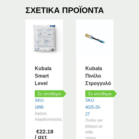
ΣΧΕΤΙΚΆ ΠΡΟΪΌΝΤΑ
Kubala
Kubala
Smart
Πινέλο
Level
Στρογγυλό
Σε απόθεμα
Σε απόθεμα
SKU:
SKU:
1896
4025-26-
Σφήνες
27
Αλφαδοποίησης
Πινέλο για
βάψιμο με
€
22.18
κάθε
/ σετ
τύπου