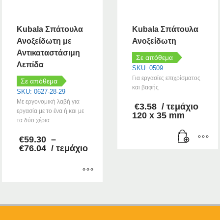
Kubala Σπάτουλα
Kubala Σπάτουλα
Ανοξείδωτη με
Ανοξείδωτη
Αντικαταστάσιμη
Σε απόθεμα
Λεπίδα
SKU: 0509
Για εργασίες επιχρίσματος
Σε απόθεμα
και βαφής
SKU: 0627-28-29
Με εργονομική λαβή για
€
3.58
/ τεμάχιο
εργασία με το ένα ή και με
120 x 35 mm
τα δύο χέρια
€
59.30
–
Price
€
76.04
/ τεμάχιο
range:
€59.30
through
€76.04
Αυτό
το
προϊόν
έχει