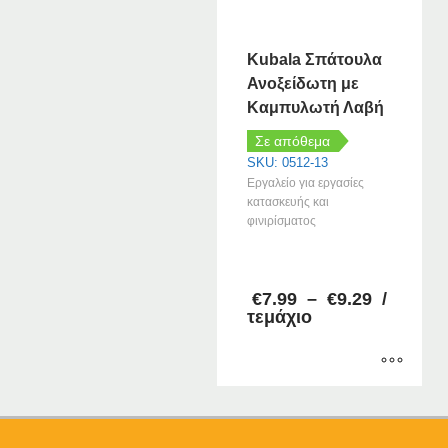
Kubala Σπάτουλα
Ανοξείδωτη με
Καμπυλωτή Λαβή
Σε απόθεμα
SKU: 0512-13
Εργαλείο για εργασίες
κατασκευής και
φινιρίσματος
Price
€
7.99
–
€
9.29
/
range:
τεμάχιο
€7.99
through
€9.29
Αυτό
το
προϊόν