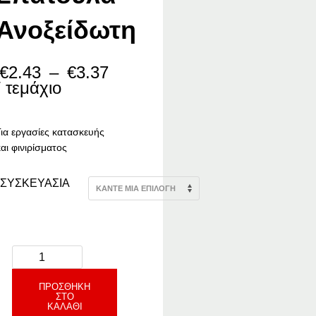
Ανοξείδωτη
Price
€
2.43
–
€
3.37
range:
/ τεμάχιο
€2.43
through
€3.37
Για εργασίες κατασκευής
αι φινιρίσματος
ΣΥΣΚΕΥΑΣΙΑ
ΠΡΟΣΘΉΚΗ
ΣΤΟ
ΚΑΛΆΘΙ