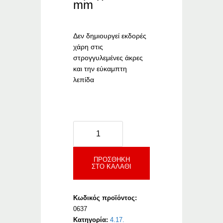
mm
Δεν δημιουργεί εκδορές
χάρη στις
στρογγυλεμένες άκρες
και την εύκαμπτη
λεπίδα
Kubala
Λεπίδα
Ανοξείδωτη
Αντικατάστασης
ΠΡΟΣΘΉΚΗ
ΣΤΟ ΚΑΛΆΘΙ
(0627)
ποσότητα
Κωδικός προϊόντος:
0637
Κατηγορία:
4.17.