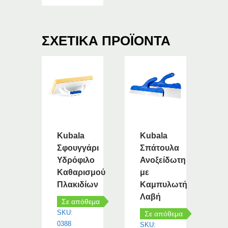
ΣΧΕΤΙΚΆ ΠΡΟΪΌΝΤΑ
Kubala
Kubala
Σφουγγάρι
Σπάτουλα
Υδρόφιλο
Ανοξείδωτη
Καθαρισμού
με
Πλακιδίων
Καμπυλωτή
Λαβή
Σε απόθεμα
SKU:
Σε απόθεμα
0388
SKU: