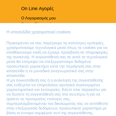
On Line Αγορές
Ο Λογαριασμός μου
Τρόποι Πληρωμής
Τρόποι Παράδοσης
Η ιστοσελίδα χρησιμοποιεί cookies
Επιστροφές Προϊόντων
Προκειμένου να σας παρέχουμε τις καλύτερες εμπειρίες,
χρησιμοποιούμε τεχνολογικά μέσα όπως τα cookies για να
Τηλέφωνα Επικοινωνίας
αποθηκεύουμε και/ή να έχουμε πρόσβαση σε πληροφορίες
της συσκευής. Η συγκατάθεσή σας σε αυτά τα τεχνολογικά
210 41 13 636
μέσα θα επιτρέψει να επεξεργαστούμε δεδομένα
210 41 13 280
προσωπικού χαρακτήρα κατά την περιήγησή σας στην
ιστοσελίδα ή τα μοναδικά αναγνωριστικά σας στην
ιστοσελίδα.
Διεύθυνση
Η μη συγκατάθεσή σας ή η ανάκληση της συγκατάθεσής
σας ενδέχεται να επηρεάσουν αρνητικά συγκεκριμένα
Θηβών 220
χαρακτηριστικά και λειτουργίες. Κάντε κλικ παρακάτω για
Άγιος Ιωάννης
να δώσετε τη συγκατάθεσή σας στα ανωτέρω ή για να
Ρέντης
ορίσετε τις προτιμητέες επιλογές σας,
συμπεριλαμβανομένου του δικαιώματός σας να αντιτίθεστε
Τ.Κ. 182 33
στην επεξεργασία δεδομένων προσωπικού χαρακτήρα με
βάση το έννομο συμφέρον αντί της συγκατάθεσης.