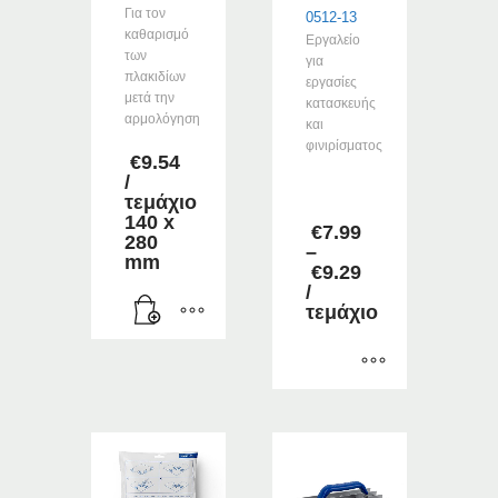
Για τον
0512-13
καθαρισμό
Εργαλείο
των
για
πλακιδίων
εργασίες
μετά την
κατασκευής
αρμολόγηση
και
φινιρίσματος
€
9.54
/
τεμάχιο
140 x
€
7.99
280
–
mm
Price
€
9.29
range:
/
€7.99
τεμάχιο
through
€9.29
Αυτό
το
προϊόν
έχει
πολλαπλές