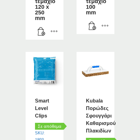
τεμάχιο
τεμάχιο
120 x
100
250
mm
mm
Smart
Kubala
Level
Πορώδες
Clips
Σφουγγάρι
Καθαρισμού
Σε απόθεμα
Πλακιδίων
SKU:
1893-