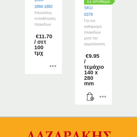
Σε απόθεμα
1894-1892
SKU:
Αποστάτες
0379
τοποθέτησης
Για τον
πλακιδίων
καθαρισμό
πλακιδίων
€
11.70
μετά την
/ σετ
αρμολόγηση
100
τμχ
€
9.95
/
τεμάχιο
140 x
Αυτό
280
mm
το
προϊόν
έχει
πολλαπλές
παραλλαγές.
Οι
επιλογές
μπορούν