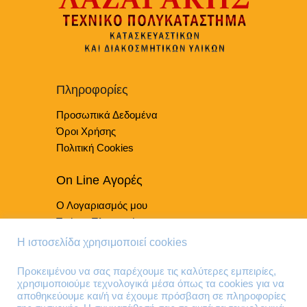
να
επιλεγούν
στη
σελίδα
του
προϊόντος
Πληροφορίες
Προσωπικά Δεδομένα
Όροι Χρήσης
Πολιτική Cookies
On Line Αγορές
Ο Λογαριασμός μου
Τρόποι Πληρωμής
Τρόποι Παράδοσης
Η ιστοσελίδα χρησιμοποιεί cookies
Επιστροφές Προϊόντων
Προκειμένου να σας παρέχουμε τις καλύτερες εμπειρίες,
χρησιμοποιούμε τεχνολογικά μέσα όπως τα cookies για να
Τηλέφωνα Επικοινωνίας
αποθηκεύουμε και/ή να έχουμε πρόσβαση σε πληροφορίες