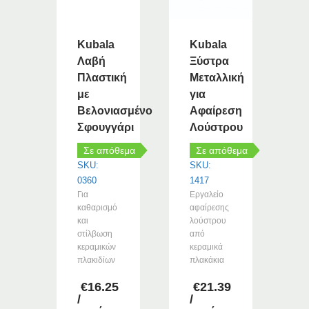
Kubala
Kubala
Λαβή
Ξύστρα
Πλαστική
Μεταλλική
με
για
Βελονιασμένο
Αφαίρεση
Σφουγγάρι
Λούστρου
Σε απόθεμα
Σε απόθεμα
SKU:
SKU:
0360
1417
Για
Εργαλείο
καθαρισμό
αφαίρεσης
και
λούστρου
στίλβωση
από
κεραμικών
κεραμικά
πλακιδίων
πλακάκια
€
16.25
€
21.39
/
/