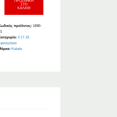
ΠΡΟΣΘΉΚΗ
ΣΤΟ
ΚΑΛΆΘΙ
Κωδικός προϊόντος:
1690-
91
Κατηγορία:
4.17.19.
Σφουγγάρια
Μάρκα:
Kubala