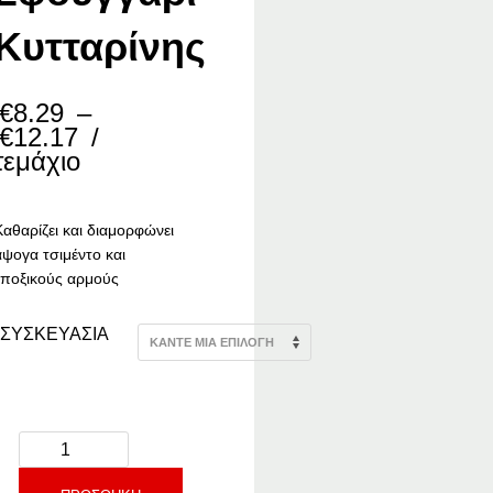
Κυτταρίνης
€
8.29
–
Price
€
12.17
/
range:
τεμάχιο
€8.29
through
€12.17
Καθαρίζει και διαμορφώνει
άψογα τσιμέντο και
εποξικούς αρμούς
ΣΥΣΚΕΥΑΣΙΑ