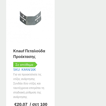
Knauf Πεταλούδα
Προέκτασης
Σε απόθεμα
SKU: K#AN/16K
Για να προεκτείνετε τις
ντίζες ανάρτησης
Συνδέει δύο ντίζες και
ταυτόχρονα επιτρέπει τη
σταδιακή ρύθμιση της
ανάρτησης
€
20.07
/ σετ 100