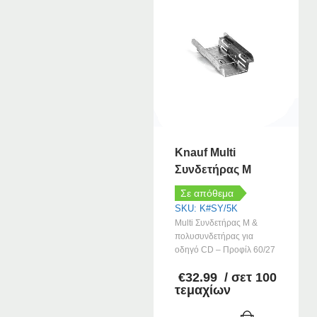
Knauf Multi
Συνδετήρας M
Σε απόθεμα
SKU: K#SY/5K
Multi Συνδετήρας M &
πολυσυνδετήρας για
οδηγό CD – Προφίλ 60/27
€
32.99
/ σετ 100
τεμαχίων