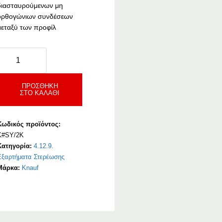
διασταυρούμενων μη
ορθογώνιων συνδέσεων
μεταξύ των προφίλ
nauf
Συνδετήρας
Τ
ε
ΠΡΟΣΘΉΚΗ
ΣΤΟ ΚΑΛΆΘΙ
Δυνατότητα
Στρέψης
ια
Κωδικός προϊόντος:
CD-
K#SY/2K
Προφίλ
Κατηγορία:
4.12.9.
0/27
Εξαρτήματα Στερέωσης
ποσότητα
Μάρκα:
Knauf