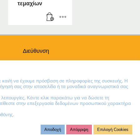
τεμαχίων
Διεύθυνση
Θηβών 220
Άγιος Ιωάννης
Ρέντης
ε και/ή να έχουμε πρόσβαση σε πληροφορίες της συσκευής. Η
Τ.Κ. 182 33
ήγησή σας στην ιστοσελίδα ή τα μοναδικά αναγνωριστικά σας
λειτουργίες. Κάντε κλικ παρακάτω για να δώσετε τη
Email
ντιτίθεστε στην επεξεργασία δεδομένων προσωπικού χαρακτήρα
contact@lazarakis.gr
οθόνης.
Αποδοχή
Απόρριψη
Επιλογή Cookies