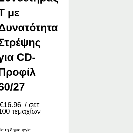
Τ με
Δυνατότητα
Στρέψης
για CD-
Προφίλ
60/27
€
16.96
/ σετ
100 τεμαχίων
Για τη δημιουργία