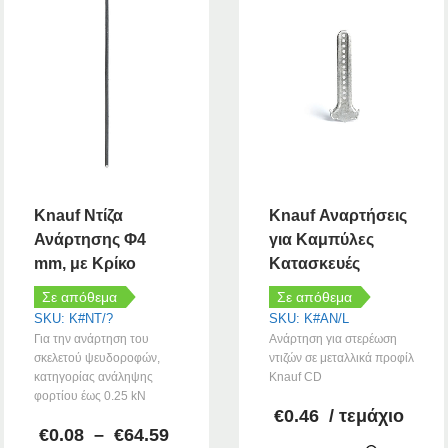
Knauf Ντίζα
Knauf Αναρτήσεις
Ανάρτησης Φ4
για Καμπύλες
mm, με Κρίκο
Κατασκευές
Σε απόθεμα
Σε απόθεμα
SKU: K#NT/?
SKU: K#AN/L
Για την ανάρτηση του
Ανάρτηση για στερέωση
σκελετού ψευδοροφών,
ντιζών σε μεταλλικά προφίλ
κατηγορίας ανάληψης
Knauf CD
φορτίου έως 0.25 kN
€
0.46
/ τεμάχιο
Price
€
0.08
–
€
64.59