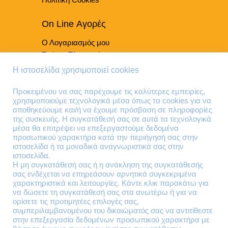
On Line Αγορές
Ο Λογαριασμός μου
Τρόποι Πληρωμής
Τρόποι Παράδοσης
Η ιστοσελίδα χρησιμοποιεί cookies
Επιστροφές Προϊόντων
Προκειμένου να σας παρέχουμε τις καλύτερες εμπειρίες,
χρησιμοποιούμε τεχνολογικά μέσα όπως τα cookies για να
Τηλέφωνα Επικοινωνίας
αποθηκεύουμε και/ή να έχουμε πρόσβαση σε πληροφορίες
της συσκευής. Η συγκατάθεσή σας σε αυτά τα τεχνολογικά
210 41 13 636
μέσα θα επιτρέψει να επεξεργαστούμε δεδομένα
210 41 13 280
προσωπικού χαρακτήρα κατά την περιήγησή σας στην
ιστοσελίδα ή τα μοναδικά αναγνωριστικά σας στην
ιστοσελίδα.
Διεύθυνση
Η μη συγκατάθεσή σας ή η ανάκληση της συγκατάθεσής
σας ενδέχεται να επηρεάσουν αρνητικά συγκεκριμένα
Θηβών 220
χαρακτηριστικά και λειτουργίες. Κάντε κλικ παρακάτω για
Άγιος Ιωάννης
να δώσετε τη συγκατάθεσή σας στα ανωτέρω ή για να
Ρέντης
ορίσετε τις προτιμητέες επιλογές σας,
συμπεριλαμβανομένου του δικαιώματός σας να αντιτίθεστε
Τ.Κ. 182 33
στην επεξεργασία δεδομένων προσωπικού χαρακτήρα με