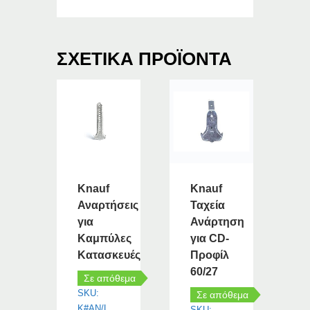
ΣΧΕΤΙΚΆ ΠΡΟΪΌΝΤΑ
Knauf
Knauf
Αναρτήσεις
Ταχεία
για
Ανάρτηση
Καμπύλες
για CD-
Κατασκευές
Προφίλ
60/27
Σε απόθεμα
SKU:
Σε απόθεμα
K#AN/L
SKU: