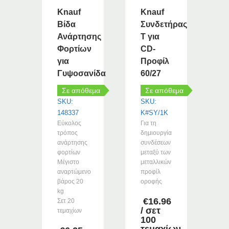
Knauf
Knauf
Βίδα
Συνδετήρας
Ανάρτησης
Τ για
Φορτίων
CD-
για
Προφίλ
Γυψοσανίδα
60/27
Σε απόθεμα
Σε απόθεμα
SKU:
SKU:
148337
K#SY/1K
Εύκολος
Για τη
τρόπος
δημιουργία
ανάρτησης
συνδέσεων
φορτίων
μεταξύ των
Μέγιστο
μεταλλικών
αναρτώμενο
προφίλ
βάρος 20
οροφής
kg
€
16.96
Σετ 20
/ σετ
τεμαχίων
100