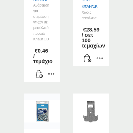
Ανάρτηση
K#AN/1K
για
Χωρίς
στερέωση
ασφάλεια
ντιζών σε
μεταλλικά
€
28.59
προφίλ
/ σετ
Knauf CD
100
τεμαχίων
€
0.46
/
τεμάχιο