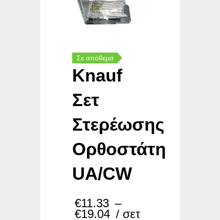
Σε απόθεμα
Knauf
Σετ
Στερέωσης
Ορθοστάτη
UA/CW
€
11.33
–
Price
€
19.04
/ σετ