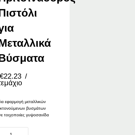
Πιστόλι
για
Μεταλλικά
Βύσματα
€
22.23
/
τεμάχιο
Για εφαρμογή μεταλλικών
εκτονούμενων βυσμάτων
σε τοιχοποιίες γυψοσανίδα
nauf