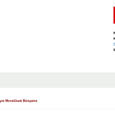
Π
Π
γ
Μ
 για Μεταλλικά Βύσματα