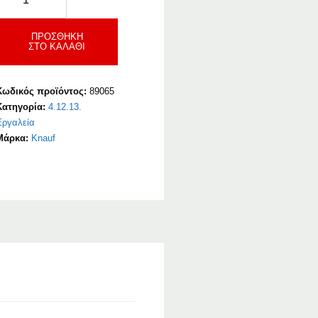
ριτσιναδόρος
ιστόλι
ια
ΠΡΟΣΘΉΚΗ
ΣΤΟ ΚΑΛΆΘΙ
εταλλικά
Βύσματα
ποσότητα
Κωδικός προϊόντος:
89065
Κατηγορία:
4.12.13.
Εργαλεία
Μάρκα:
Knauf