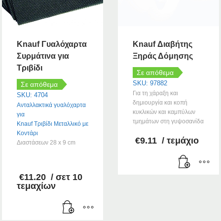
Knauf Γυαλόχαρτα
Knauf Διαβήτης
Συρμάτινα για
Ξηράς Δόμησης
Τριβίδι
Σε απόθεμα
SKU: 97882
Σε απόθεμα
Για τη χάραξη και
SKU: 4704
δημιουργία και κοπή
Ανταλλακτικά γυαλόχαρτα
κυκλικών και καμπύλων
για
τμημάτων στη γυψοσανίδα
Knauf Τριβίδι Μεταλλικό με
Κοντάρι
€
9.11
/ τεμάχιο
Διαστάσεων 28 x 9 cm
€
11.20
/ σετ 10
τεμαχίων