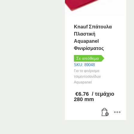
Knauf Σπάτουλα
Πλαστική
Aquapanel
Φινιρίσματος
Σε απόθεμα
SKU: 89048
Για το φινίρισμα
τσιμεντοσανίδων
Aquapanel
€
6.76
/ τεμάχιο
280 mm