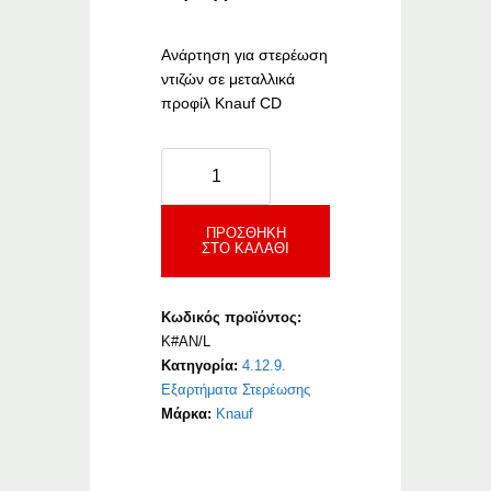
Ανάρτηση για στερέωση
ντιζών σε μεταλλικά
προφίλ Knauf CD
Knauf
Αναρτήσεις
για
Καμπύλες
ΠΡΟΣΘΉΚΗ
ΣΤΟ ΚΑΛΆΘΙ
Κατασκευές
ποσότητα
Κωδικός προϊόντος:
K#AN/L
Κατηγορία:
4.12.9.
Εξαρτήματα Στερέωσης
Μάρκα:
Knauf