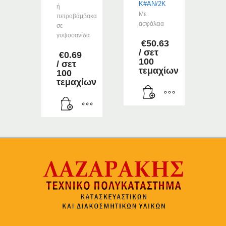
K#AN/2K
ή
Με
πετροβάμβακα
ασφάλεια
σε
γυψοσανίδα
€
50.63
/ σετ
€
0.69
100
/ σετ
τεμαχίων
100
τεμαχίων