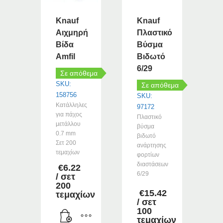
Knauf
Knauf
Αιχμηρή
Πλαστικό
Βίδα
Βύσμα
Amfil
Βιδωτό
6/29
Σε απόθεμα
SKU:
Σε απόθεμα
158756
SKU:
Κατάλληλες
97172
για πάχος
Πλαστικό
μετάλλου
βύσμα
0.7 mm
βιδωτό
Σετ 200
ανάρτησης
τεμαχίων
φορτίων
διαστάσεων
€
6.22
6/29
/ σετ
200
€
15.42
τεμαχίων
/ σετ
100
τεμαχίων