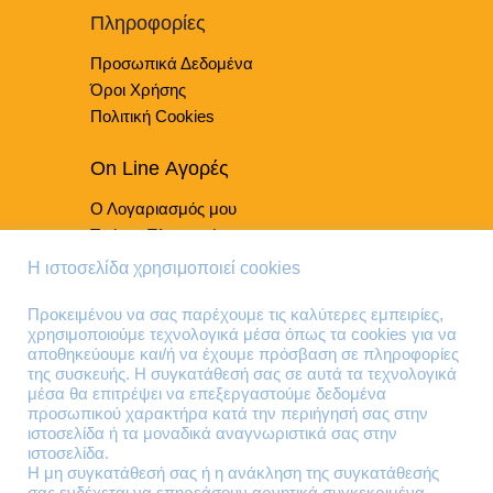
Πληροφορίες
Προσωπικά Δεδομένα
Όροι Χρήσης
Πολιτική Cookies
On Line Αγορές
Ο Λογαριασμός μου
Τρόποι Πληρωμής
Τρόποι Παράδοσης
Η ιστοσελίδα χρησιμοποιεί cookies
Επιστροφές Προϊόντων
Προκειμένου να σας παρέχουμε τις καλύτερες εμπειρίες,
χρησιμοποιούμε τεχνολογικά μέσα όπως τα cookies για να
Τηλέφωνα Επικοινωνίας
αποθηκεύουμε και/ή να έχουμε πρόσβαση σε πληροφορίες
της συσκευής. Η συγκατάθεσή σας σε αυτά τα τεχνολογικά
210 41 13 636
μέσα θα επιτρέψει να επεξεργαστούμε δεδομένα
210 41 13 280
προσωπικού χαρακτήρα κατά την περιήγησή σας στην
ιστοσελίδα ή τα μοναδικά αναγνωριστικά σας στην
ιστοσελίδα.
Διεύθυνση
Η μη συγκατάθεσή σας ή η ανάκληση της συγκατάθεσής