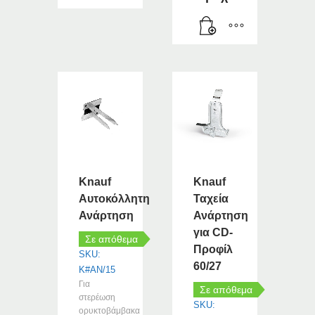
Knauf
Knauf
Αυτοκόλλητη
Ταχεία
Ανάρτηση
Ανάρτηση
για CD-
Σε απόθεμα
Προφίλ
SKU:
60/27
K#AN/15
Για
Σε απόθεμα
στερέωση
SKU:
ορυκτοβάμβακα