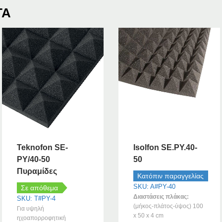
ΤΑ
Teknofon SE-
Isolfon SE.PY.40-
PY/40-50
50
Πυραμίδες
Κατόπιν παραγγελίας
SKU: A#PY-40
Σε απόθεμα
Διαστάσεις πλάκας:
SKU: T#PY-4
(μήκος-πλάτος-ύψος) 100
Για υψηλή
x 50 x 4 cm
ηχοαπορροφητική