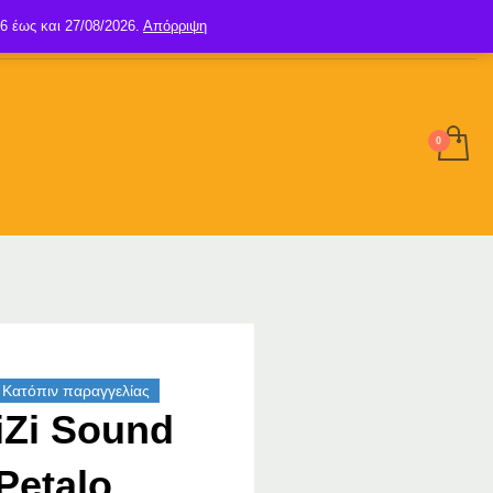
6 έως και 27/08/2026.
Απόρριψη
SIGN UP
LOGIN
Κατόπιν παραγγελίας
iZi Sound
Petalo