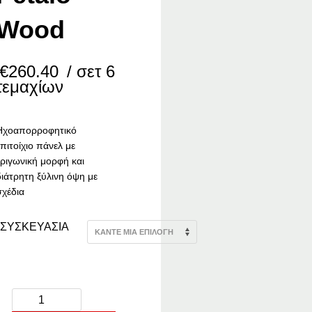
Wood
€
260.40
/ σετ 6
τεμαχίων
Ηχοαπορροφητικό
επιτοίχιο πάνελ με
τριγωνική μορφή και
διάτρητη ξύλινη όψη με
σχέδια
ΣΥΣΚΕΥΑΣΙΑ