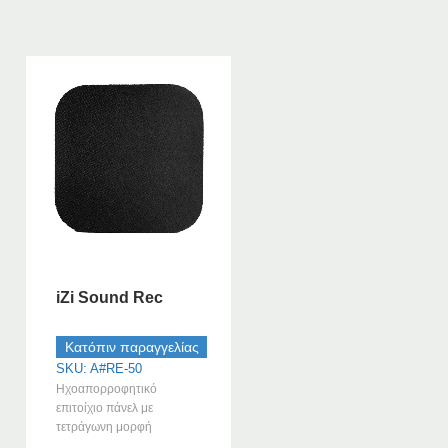
iZi Sound Rec
Κατόπιν παραγγελίας
SKU: A#RE-50
Ηχοαπορροφητικό
επιτοίχιο πάνελ με
τετράγωνη μορφή