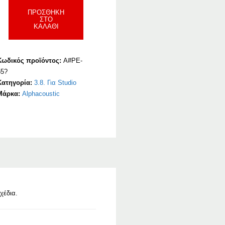
ΠΡΟΣΘΉΚΗ
ΣΤΟ
ΚΑΛΆΘΙ
Κωδικός προϊόντος:
A#PE-
55?
Κατηγορία:
3.8. Για Studio
Μάρκα:
Alphacoustic
χέδια.