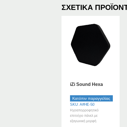
ΣΧΕΤΙΚΆ ΠΡΟΪΌΝ
iZi Sound Hexa
Κατόπιν παραγγελίας
SKU: A#HE-50
Ηχοαπορροφητικό
επιτοίχιο πάνελ με
εξαγωνική μορφή