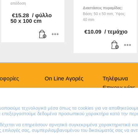
απόδοση
Διαστάσεις πυραμίδας:
Βάση: 50 x 50 mm, Ύψος:
€
15.28
/ φύλλο
40 mm
50 x 100 cm
€
10.09
/ τεμάχιο
οφορίες
On Line Αγορές
Τηλέφωνα
Επικοινωνίας
πικά Δεδομένα
Ο Λογαριασμός μου
Χρήσης
Τρόποι Πληρωμής
210 41 13 636
κή Cookies
Τρόποι Παράδοσης
210 41 13 280
ιμοποιούμε τεχνολογικά μέσα όπως τα cookies για να αποθηκεύουμ
Επιστροφές Προϊόντων
να επεξεργαστούμε δεδομένα προσωπικού χαρακτήρα κατά την περι
έχεται να επηρεάσουν αρνητικά συγκεκριμένα χαρακτηριστικά και 
ες επιλογές σας, συμπεριλαμβανομένου του δικαιώματός σας να α