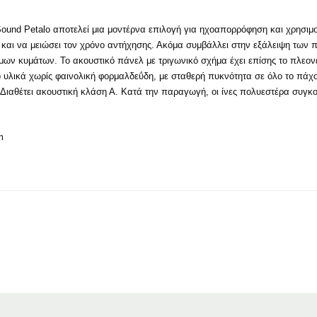
ound Petalo αποτελεί μια μοντέρνα επιλογή για ηχοαπορρόφηση και χρησιμοπο
υ και να μειώσει τον χρόνο αντήχησης. Ακόμα συμβάλλει στην εξάλειψη τω
ων κυμάτων. Το ακουστικό πάνελ με τριγωνικό σχήμα έχει επίσης το πλεονέκ
 υλικά χωρίς φαινολική φορμαλδεΰδη, με σταθερή πυκνότητα σε όλο το πάχο
ς. Διαθέτει ακουστική κλάση Α. Κατά την παραγωγή, οι ίνες πολυεστέρα συγκ
m