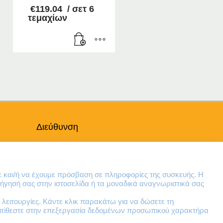
€
119.04
/ σετ 6
τεμαχίων
Διεύθυνση
Θηβών 220
Άγιος Ιωάννης
Ρέντης
ε και/ή να έχουμε πρόσβαση σε πληροφορίες της συσκευής. Η
Τ.Κ. 182 33
ήγησή σας στην ιστοσελίδα ή τα μοναδικά αναγνωριστικά σας
λειτουργίες. Κάντε κλικ παρακάτω για να δώσετε τη
Email
ντιτίθεστε στην επεξεργασία δεδομένων προσωπικού χαρακτήρα