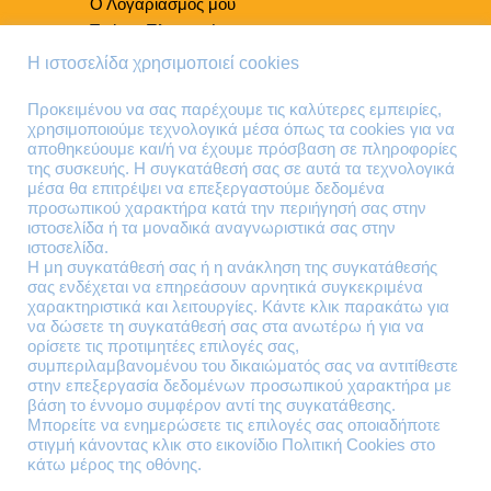
Ο Λογαριασμός μου
Τρόποι Πληρωμής
Τρόποι Παράδοσης
Η ιστοσελίδα χρησιμοποιεί cookies
Επιστροφές Προϊόντων
Προκειμένου να σας παρέχουμε τις καλύτερες εμπειρίες,
χρησιμοποιούμε τεχνολογικά μέσα όπως τα cookies για να
Τηλέφωνα Επικοινωνίας
αποθηκεύουμε και/ή να έχουμε πρόσβαση σε πληροφορίες
της συσκευής. Η συγκατάθεσή σας σε αυτά τα τεχνολογικά
210 41 13 636
μέσα θα επιτρέψει να επεξεργαστούμε δεδομένα
210 41 13 280
προσωπικού χαρακτήρα κατά την περιήγησή σας στην
ιστοσελίδα ή τα μοναδικά αναγνωριστικά σας στην
ιστοσελίδα.
Διεύθυνση
Η μη συγκατάθεσή σας ή η ανάκληση της συγκατάθεσής
σας ενδέχεται να επηρεάσουν αρνητικά συγκεκριμένα
Θηβών 220
χαρακτηριστικά και λειτουργίες. Κάντε κλικ παρακάτω για
Άγιος Ιωάννης
να δώσετε τη συγκατάθεσή σας στα ανωτέρω ή για να
Ρέντης
ορίσετε τις προτιμητέες επιλογές σας,
συμπεριλαμβανομένου του δικαιώματός σας να αντιτίθεστε
Τ.Κ. 182 33
στην επεξεργασία δεδομένων προσωπικού χαρακτήρα με
βάση το έννομο συμφέρον αντί της συγκατάθεσης.
Email
Μπορείτε να ενημερώσετε τις επιλογές σας οποιαδήποτε
στιγμή κάνοντας κλικ στο εικονίδιο Πολιτική Cookies στο
κάτω μέρος της οθόνης.
contact@lazarakis.gr