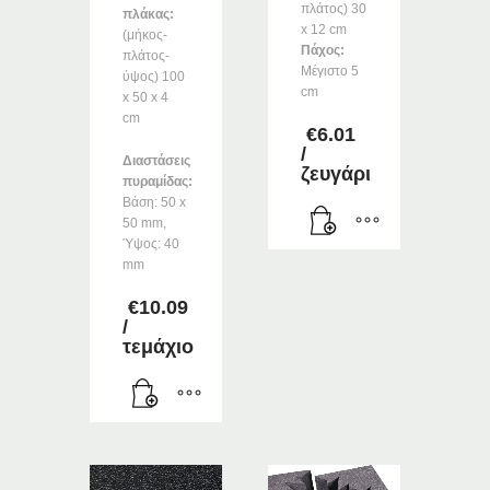
πλάτος) 30
πλάκας:
x 12 cm
(μήκος-
Πάχος:
πλάτος-
Μέγιστο 5
ύψος) 100
cm
x 50 x 4
cm
€
6.01
/
Διαστάσεις
ζευγάρι
πυραμίδας:
Βάση: 50 x
50 mm,
Ύψος: 40
mm
€
10.09
/
τεμάχιο