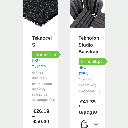
Teknocel
Teknofon
S
Studio
Basstrap
Σε απόθεμα
SKU:
Σε απόθεμα
T#10F/?
SKU:
Φίλτρα
T#BA
από 100%
Γωνιακός
ανοικτόπορη
ακουστικός
αφρώδη
απορροφητής
εύκαμπτη
πολυουρεθάνη
€
41.35
/
€
26.19
τεμάχιο
–
€
50.00
Price