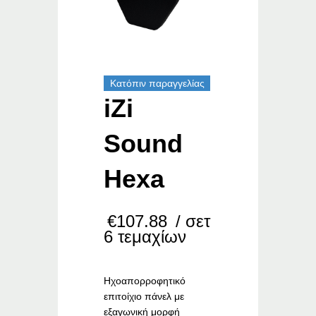
Κατόπιν παραγγελίας
iZi
Sound
Hexa
€
107.88
/ σετ
6 τεμαχίων
Ηχοαπορροφητικό
επιτοίχιο πάνελ με
εξαγωνική μορφή