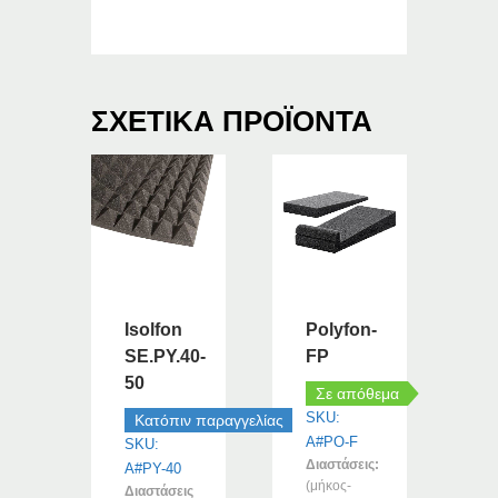
ΣΧΕΤΙΚΆ ΠΡΟΪΌΝΤΑ
Isolfon
Polyfon-
SE.PY.40-
FP
50
Σε απόθεμα
SKU:
Κατόπιν παραγγελίας
A#PO-F
SKU:
Διαστάσεις:
A#PY-40
(μήκος-
Διαστάσεις