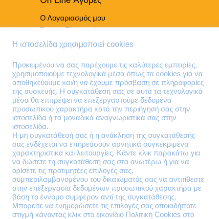
Ο Λογαριασμός μου
Τρόποι Πληρωμής
Τρόποι Παράδοσης
Η ιστοσελίδα χρησιμοποιεί cookies
Επιστροφές Προϊόντων
Προκειμένου να σας παρέχουμε τις καλύτερες εμπειρίες,
χρησιμοποιούμε τεχνολογικά μέσα όπως τα cookies για να
Τηλέφωνα Επικοινωνίας
αποθηκεύουμε και/ή να έχουμε πρόσβαση σε πληροφορίες
της συσκευής. Η συγκατάθεσή σας σε αυτά τα τεχνολογικά
210 41 13 636
μέσα θα επιτρέψει να επεξεργαστούμε δεδομένα
210 41 13 280
προσωπικού χαρακτήρα κατά την περιήγησή σας στην
ιστοσελίδα ή τα μοναδικά αναγνωριστικά σας στην
ιστοσελίδα.
Διεύθυνση
Η μη συγκατάθεσή σας ή η ανάκληση της συγκατάθεσής
σας ενδέχεται να επηρεάσουν αρνητικά συγκεκριμένα
Θηβών 220
χαρακτηριστικά και λειτουργίες. Κάντε κλικ παρακάτω για
Άγιος Ιωάννης
να δώσετε τη συγκατάθεσή σας στα ανωτέρω ή για να
Ρέντης
ορίσετε τις προτιμητέες επιλογές σας,
συμπεριλαμβανομένου του δικαιώματός σας να αντιτίθεστε
Τ.Κ. 182 33
στην επεξεργασία δεδομένων προσωπικού χαρακτήρα με
βάση το έννομο συμφέρον αντί της συγκατάθεσης.
Email
Μπορείτε να ενημερώσετε τις επιλογές σας οποιαδήποτε
στιγμή κάνοντας κλικ στο εικονίδιο Πολιτική Cookies στο