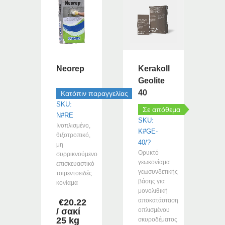
Neorep
Kerakoll
Geolite
40
Κατόπιν παραγγελίας
SKU:
Σε απόθεμα
N#RE
SKU:
Ινοπλισμένο,
K#GE-
θιξοτροπικό,
40/?
μη
Ορυκτό
συρρικνούμενο
γεωκονίαμα
επισκευαστικό
γεωσυνδετικής
τσιμεντοειδές
βάσης για
κονίαμα
μονολιθική
αποκατάσταση
€
20.22
/ σακί
οπλισμένου
25 kg
σκυροδέματος