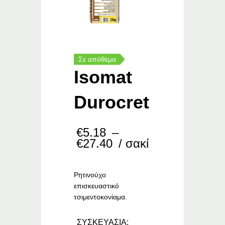
Σε απόθεμα
Isomat
Durocret
€
5.18
–
Price
€
27.40
/ σακί
range:
€5.18
through
Ρητινούχο
€27.40
επισκευαστικό
τσιμεντοκονίαμα.
ΣΥΣΚΕΥΑΣΙΑ: