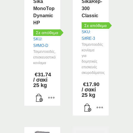
Sika
SikaRep-
MonoTop
300
Dynamic
Classic
HP
Σε απόθεμα
SKU:
Σε απόθεμα
S#RE-3
SKU:
Τσιμεντοειδές
S#MO-D
κονίαμα
Τσιμεντοειδές,
για
επισκευαστικό
δομητικές
κονίαμα
επισκευές
σκυροδέματος
€
31.74
/ σακί
€
17.90
25 kg
/ σακί
25 kg