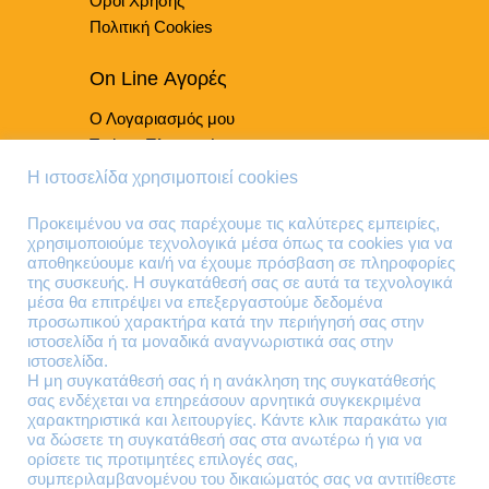
Όροι Χρήσης
προϊόντος
Πολιτική Cookies
On Line Αγορές
Ο Λογαριασμός μου
Τρόποι Πληρωμής
Τρόποι Παράδοσης
Η ιστοσελίδα χρησιμοποιεί cookies
Επιστροφές Προϊόντων
Προκειμένου να σας παρέχουμε τις καλύτερες εμπειρίες,
χρησιμοποιούμε τεχνολογικά μέσα όπως τα cookies για να
Τηλέφωνα Επικοινωνίας
αποθηκεύουμε και/ή να έχουμε πρόσβαση σε πληροφορίες
της συσκευής. Η συγκατάθεσή σας σε αυτά τα τεχνολογικά
210 41 13 636
μέσα θα επιτρέψει να επεξεργαστούμε δεδομένα
210 41 13 280
προσωπικού χαρακτήρα κατά την περιήγησή σας στην
ιστοσελίδα ή τα μοναδικά αναγνωριστικά σας στην
ιστοσελίδα.
Διεύθυνση
Η μη συγκατάθεσή σας ή η ανάκληση της συγκατάθεσής
σας ενδέχεται να επηρεάσουν αρνητικά συγκεκριμένα
Θηβών 220
χαρακτηριστικά και λειτουργίες. Κάντε κλικ παρακάτω για
Άγιος Ιωάννης
να δώσετε τη συγκατάθεσή σας στα ανωτέρω ή για να
Ρέντης
ορίσετε τις προτιμητέες επιλογές σας,
συμπεριλαμβανομένου του δικαιώματός σας να αντιτίθεστε
Τ.Κ. 182 33