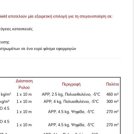
eld αποτελούν μία εξαιρετική επιλογή για τη στεγανοποίηση σε:
πόγειες κατασκευές
ευσης
στρωμάτων σε ένα ευρύ φάσμα εφαρμογών
Διάσταση
Περιγραφή
Παλέτα
Ρολού
 kg/
m²
1 x 10 m
APP, 2.5 kg, Πολυαιθυλένιο, -5°C
460 m²
kg/
m²
1 x 10 m
APP, 4 kg, Πολυαιθυλένιο, -5°C
300 m²
O 4.5
1 x 10 m
APP, 4.5 kg, Ψηφίδα, -5°C
270 m²
O 4.5
1 x 10 m
APP, 4.5 kg, Ψηφίδα, -5°C
270 m²