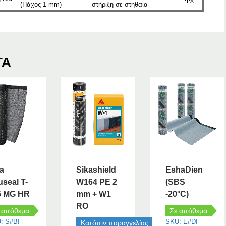
(Πάχος 1 mm)
στήριξη σε στηθαία
ΤΑ
a
Sikashield
EshaDien
useal T-
W164 PE 2
(SBS
5 MG HR
mm + W1
-20°C)
RO
 απόθεμα
Σε απόθεμα
: S#BI-
SKU: E#DI-
Κατόπιν παραγγελίας