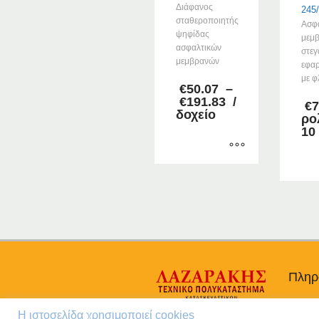
Διάφανος
245
σταθεροποιητής
Ασφα
ψηφίδας
μεμ
ασφαλτικών
στεγ
μεμβρανών
εφαρ
με φ
€
50.07
–
Price
€
191.83
/
€
7
range:
δοχείο
ρο
€50.07
10
through
€191.83
Αυτό
το
προϊόν
έχει
πολλαπλές
παραλλαγές.
Οι
Πληρ
επιλογές
μπορούν
Προσω
να
Η ιστοσελίδα χρησιμοποιεί cookies