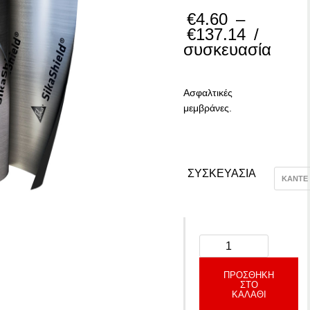
€
4.60
–
Price
€
137.14
/
range:
συσκευασία
€4.60
through
€137.14
Ασφαλτικές
μεμβράνες.
–
–
ΣΥΣΚΕΥΑΣΙΑ
ΠΡΟΣΘΉΚΗ
ΣΤΟ
ΚΑΛΆΘΙ