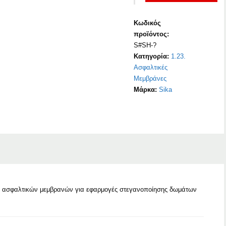
Κωδικός
προϊόντος:
S#SH-?
Κατηγορία:
1.23.
Ασφαλτικές
Μεμβράνες
Μάρκα:
Sika
ή ασφαλτικών μεμβρανών για εφαρμογές στεγανοποίησης δωμάτων