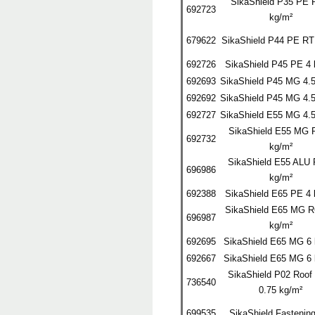
SikaShield P35 PE 
692723
kg/
m²
679622
SikaShield P44 PE R
692726
SikaShield P45 PE 4 
692693
SikaShield P45 MG 4.5
692692
SikaShield P45 MG 4.5
692727
SikaShield E55 MG 4.5
SikaShield E55 MG 
692732
kg/
m²
SikaShield E55 ALU
696986
kg/
m²
692388
SikaShield E65 PE 4 
SikaShield E65 MG R
696987
kg/
m²
692695
SikaShield E65 MG 6 
692667
SikaShield E65 MG 6 
SikaShield P02 Roof
736540
0.75 kg/
m²
699535
SikaShield Fastenin