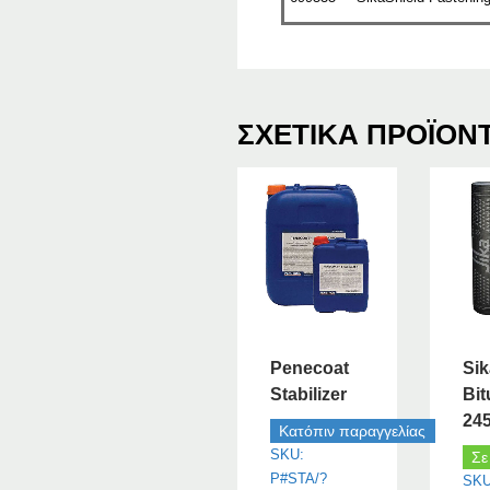
ΣΧΕΤΙΚΆ ΠΡΟΪΌΝ
Penecoat
Sik
Stabilizer
Bit
24
Κατόπιν παραγγελίας
SKU:
Σε
P#STA/?
SKU