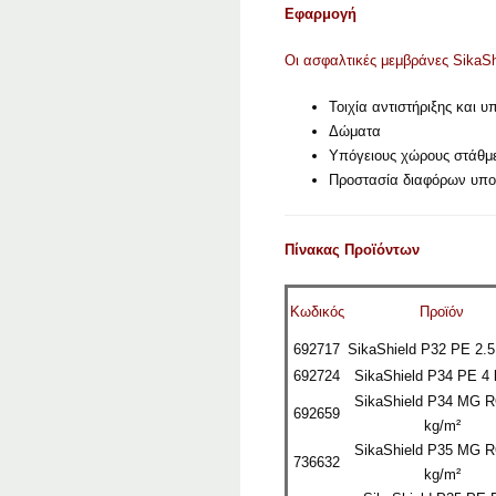
Εφαρμογή
Οι ασφαλτικές μεμβράνες SikaShi
Τοιχία αντιστήριξης και υ
Δώματα
Υπόγειους χώρους στάθμ
Προστασία διαφόρων υπο
Πίνακας Προϊόντων
Κωδικός
Προϊόν
692717
SikaShield P32 PE 2.5
692724
SikaShield P34 PE 4 
SikaShield P34 MG R
692659
kg/
m²
SikaShield P35 MG R
736632
kg/
m²