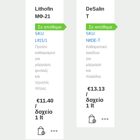
να
μπορούν
Lithofin
DeSalin
επιλεγούν
να
ΜΦ-21
T
στη
επιλεγούν
σελίδα
στη
Σε απόθεμα
Σε απόθεμα
του
σελίδα
SKU:
SKU:
προϊόντος
του
L#21/1
N#DE-T
προϊόντος
Προϊόν
Καθαριστικό
καθαρισμού
λεκέδων
για
για
μάρμαρα,
μάρμαρα
φυσικές
και
και
πλακίδια.
τεχνητές
€
13.13
πέτρες
/
δοχείο
€
11.40
1 lt
/
δοχείο
1 lt