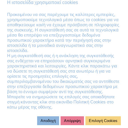
Τρόποι Παράδοσης
Η ιστοσελίδα χρησιμοποιεί cookies
Επιστροφές Προϊόντων
Προκειμένου να σας παρέχουμε τις καλύτερες εμπειρίες,
χρησιμοποιούμε τεχνολογικά μέσα όπως τα cookies για να
Τηλέφωνα Επικοινωνίας
αποθηκεύουμε και/ή να έχουμε πρόσβαση σε πληροφορίες
της συσκευής. Η συγκατάθεσή σας σε αυτά τα τεχνολογικά
210 41 13 636
μέσα θα επιτρέψει να επεξεργαστούμε δεδομένα
210 41 13 280
προσωπικού χαρακτήρα κατά την περιήγησή σας στην
ιστοσελίδα ή τα μοναδικά αναγνωριστικά σας στην
ιστοσελίδα.
Διεύθυνση
Η μη συγκατάθεσή σας ή η ανάκληση της συγκατάθεσής
σας ενδέχεται να επηρεάσουν αρνητικά συγκεκριμένα
Θηβών 220
χαρακτηριστικά και λειτουργίες. Κάντε κλικ παρακάτω για
Άγιος Ιωάννης
να δώσετε τη συγκατάθεσή σας στα ανωτέρω ή για να
Ρέντης
ορίσετε τις προτιμητέες επιλογές σας,
συμπεριλαμβανομένου του δικαιώματός σας να αντιτίθεστε
Τ.Κ. 182 33
στην επεξεργασία δεδομένων προσωπικού χαρακτήρα με
βάση το έννομο συμφέρον αντί της συγκατάθεσης.
Email
Μπορείτε να ενημερώσετε τις επιλογές σας οποιαδήποτε
στιγμή κάνοντας κλικ στο εικονίδιο Πολιτική Cookies στο
κάτω μέρος της οθόνης.
contact@lazarakis.gr
Αποδοχή
Απόρριψη
Επιλογή Cookies