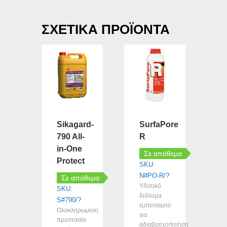
ΣΧΕΤΙΚΆ ΠΡΟΪΌΝΤΑ
Sikagard-
SurfaPore
790 All-
R
in-One
Σε απόθεμα
Protect
SKU:
N#PO-R/?
Σε απόθεμα
Υδατικό
SKU:
διάλυμα
S#790/?
εμποτισμού
Ολοκληρωμένη
για
προστασία
αδιαβροχοποίηση