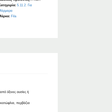
Κατηγορία:
5.11.2. Για
Μάρμαρα
Μάρκα:
Fila
από όξινες ουσίες ή
 κατώφλια, περβάζια