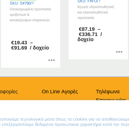
SKU: F#FO/?
SKU: S#790/?
Ισχυρή υδροαπωθητική
Ολοκληρωμένη προστασία
και ελαιοαπωθητική
οριζόντιων &
προστασία
κατακόρυφων επιφανειών
€
87.19
–
–
Price
€
336.71
/
range:
δοχείο
€
19.43
–
€87.19
Price
€
91.69
/ δοχείο
through
range:
€336.71
€19.43
Αυτό
through
€91.69
το
Αυτό
προϊόν
το
έχει
προϊόν
πολλαπλές
έχει
οφορίες
On Line Αγορές
Τηλέφωνα
παραλλαγές.
πολλαπλές
Επικοινωνίας
Οι
πικά Δεδομένα
Ο Λογαριασμός μου
παραλλαγές.
επιλογές
Οι
Χρήσης
Τρόποι Πληρωμής
210 41 13 636
μπορούν
επιλογές
κή Cookies
Τρόποι Παράδοσης
210 41 13 280
ιμοποιούμε τεχνολογικά μέσα όπως τα cookies για να αποθηκεύουμ
να
μπορούν
Επιστροφές Προϊόντων
να επεξεργαστούμε δεδομένα προσωπικού χαρακτήρα κατά την περι
επιλεγούν
να