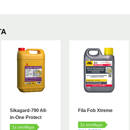
ΤΑ
Sikagard-790 All-
Fila Fob Xtreme
in-One Protect
Σε απόθεμα
Σε απόθεμα