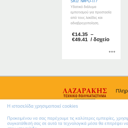
SKU: N#PO-T/?
Υδατικό διάλυμα
εμποτισμού για προστασία
από τους λεκέδες και
αδιαβροχοποίηση.
€
14.35
–
Price
€
49.41
/ δοχείο
range:
€14.35
through
€49.41
Αυτό
το
προϊόν
έχει
πολλαπλές
Πληρ
παραλλαγές.
Οι
Προσω
Η ιστοσελίδα χρησιμοποιεί cookies
επιλογές
Όροι 
μπορούν
Πολιτι
Προκειμένου να σας παρέχουμε τις καλύτερες εμπειρίες, χρησ
να
συγκατάθεσή σας σε αυτά τα τεχνολογικά μέσα θα επιτρέψει 
επιλεγούν