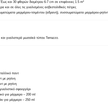
Έως και 30 φθορών διαμέτρου 6-7 cm σε επιφάνειες 1.5 m²
α και σε όλες τις γυαλισμένες ασβεστολιθικές πέτρες
ματώματα μαρμάρου-τσιμέντου (αδρανή), συσσωματώματα μαρμάρου-ρητίνης
 και γυαλιστερά μωσαϊκά τύπου Terrazzo.
εταλλικό παντ
τ με ρητίνη
ντ με ρητίνη
 γυαλιστικό σφουγγάρι
τικό για μάρμαρο – 200 ml
ίκι για μάρμαρο – 250 ml