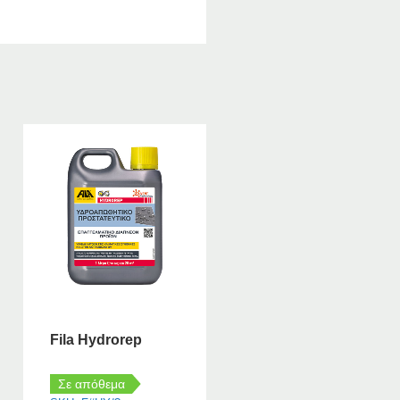
Fila Hydrorep
Σε απόθεμα