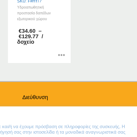
SKU: F#HY/?
Υδροαπωθητική
προστασία δαπέδων
εξωτερικού χώρου
€
34.60
–
Price
€
129.77
/
range:
δοχείο
€34.60
through
€129.77
Αυτό
το
προϊόν
έχει
πολλαπλές
Διεύθυνση
παραλλαγές.
Οι
Θηβών 220
επιλογές
Άγιος Ιωάννης
μπορούν
Ρέντης
ε και/ή να έχουμε πρόσβαση σε πληροφορίες της συσκευής. Η
να
Τ.Κ. 182 33
ήγησή σας στην ιστοσελίδα ή τα μοναδικά αναγνωριστικά σας
επιλεγούν