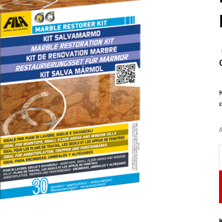
Δ
F
M
R