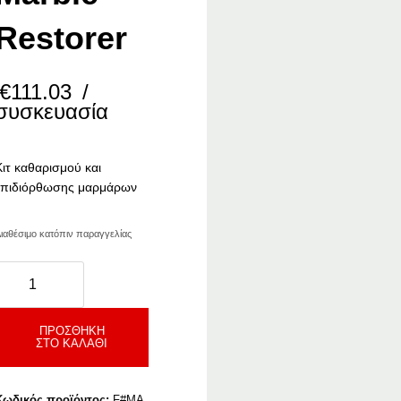
Restorer
€
111.03
/
συσκευασία
Κιτ καθαρισμού και
επιδιόρθωσης μαρμάρων
ιαθέσιμο κατόπιν παραγγελίας
ila
arble
estorer
ποσότητα
ΠΡΟΣΘΉΚΗ
ΣΤΟ ΚΑΛΆΘΙ
Κωδικός προϊόντος:
F#MA