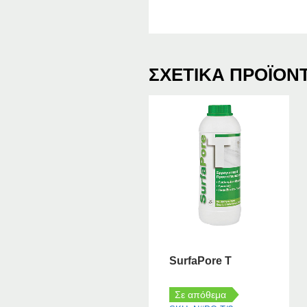
ΣΧΕΤΙΚΆ ΠΡΟΪΌΝ
SurfaPore T
Σε απόθεμα