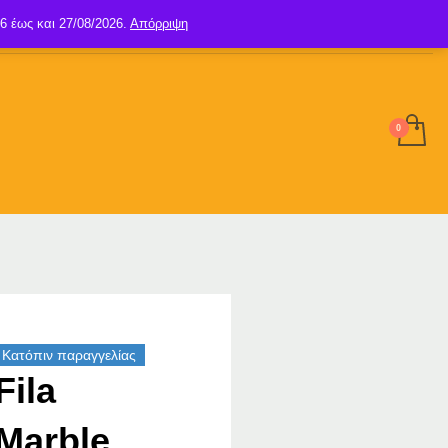
6 έως και 27/08/2026.
Απόρριψη
SIGN UP
LOGIN
Κατόπιν παραγγελίας
Fila
Marble