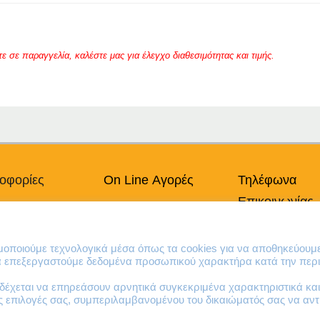
σε παραγγελία, καλέστε μας για έλεγχο διαθεσιμότητας και τιμής.
οφορίες
On Line Αγορές
Τηλέφωνα
Επικοινωνίας
πικά Δεδομένα
Ο Λογαριασμός μου
Χρήσης
Τρόποι Πληρωμής
210 41 13 636
κή Cookies
Τρόποι Παράδοσης
210 41 13 280
ιμοποιούμε τεχνολογικά μέσα όπως τα cookies για να αποθηκεύουμ
Επιστροφές Προϊόντων
να επεξεργαστούμε δεδομένα προσωπικού χαρακτήρα κατά την περι
έχεται να επηρεάσουν αρνητικά συγκεκριμένα χαρακτηριστικά και 
ες επιλογές σας, συμπεριλαμβανομένου του δικαιώματός σας να α