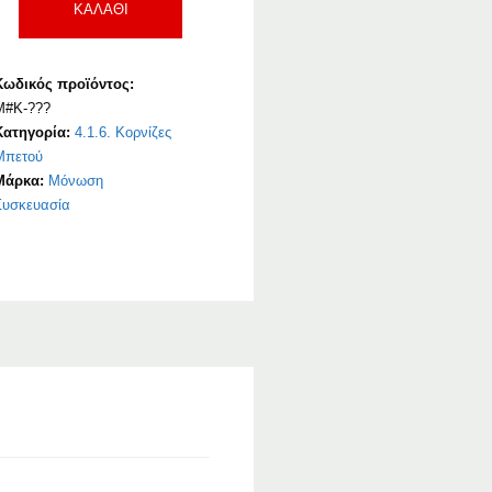
ΚΑΛΆΘΙ
Κωδικός προϊόντος:
M#K-???
Κατηγορία:
4.1.6. Κορνίζες
Μπετού
Μάρκα:
Μόνωση
Συσκευασία