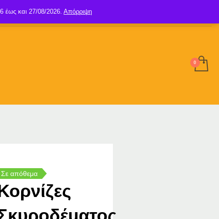
6 έως και 27/08/2026.
Απόρριψη
SIGN UP
LOGIN
Σε απόθεμα
Κορνίζες
Σκυροδέματος