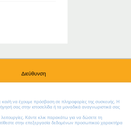
Διεύθυνση
Θηβών 220
Άγιος Ιωάννης
Ρέντης
ε και/ή να έχουμε πρόσβαση σε πληροφορίες της συσκευής. Η
Τ.Κ. 182 33
ήγησή σας στην ιστοσελίδα ή τα μοναδικά αναγνωριστικά σας
λειτουργίες. Κάντε κλικ παρακάτω για να δώσετε τη
Email
ντιτίθεστε στην επεξεργασία δεδομένων προσωπικού χαρακτήρα
contact@lazarakis.gr