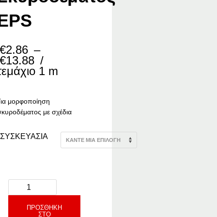
EPS
€
2.86
–
Price
€
13.88
/
range:
τεμάχιο 1 m
€2.86
through
€13.88
Για μορφοποίηση
σκυροδέματος με σχέδια
ΣΥΣΚΕΥΑΣΙΑ
ΠΡΟΣΘΉΚΗ
ΣΤΟ