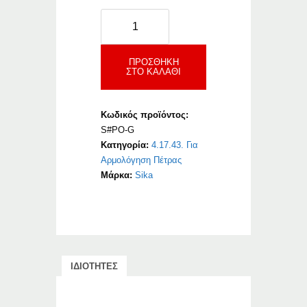
Sika
C-
Pointing
Gun
ΠΡΟΣΘΉΚΗ
ΣΤΟ ΚΑΛΆΘΙ
ποσότητα
Κωδικός προϊόντος:
S#PO-G
Κατηγορία:
4.17.43. Για
Αρμολόγηση Πέτρας
Μάρκα:
Sika
ΙΔΙΟΤΗΤΕΣ