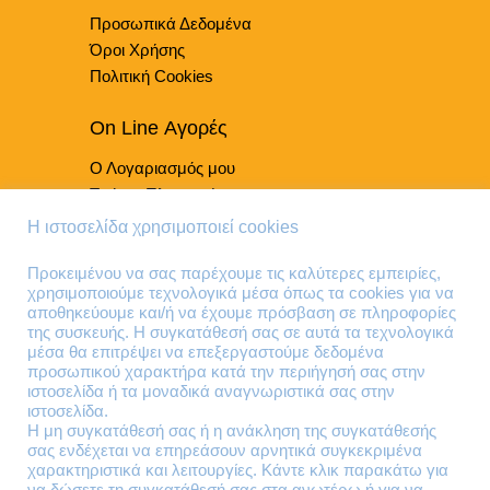
Προσωπικά Δεδομένα
Όροι Χρήσης
Πολιτική Cookies
On Line Αγορές
Ο Λογαριασμός μου
Τρόποι Πληρωμής
Τρόποι Παράδοσης
Η ιστοσελίδα χρησιμοποιεί cookies
Επιστροφές Προϊόντων
Προκειμένου να σας παρέχουμε τις καλύτερες εμπειρίες,
χρησιμοποιούμε τεχνολογικά μέσα όπως τα cookies για να
Τηλέφωνα Επικοινωνίας
αποθηκεύουμε και/ή να έχουμε πρόσβαση σε πληροφορίες
της συσκευής. Η συγκατάθεσή σας σε αυτά τα τεχνολογικά
210 41 13 636
μέσα θα επιτρέψει να επεξεργαστούμε δεδομένα
210 41 13 280
προσωπικού χαρακτήρα κατά την περιήγησή σας στην
ιστοσελίδα ή τα μοναδικά αναγνωριστικά σας στην
ιστοσελίδα.
Διεύθυνση
Η μη συγκατάθεσή σας ή η ανάκληση της συγκατάθεσής
σας ενδέχεται να επηρεάσουν αρνητικά συγκεκριμένα
Θηβών 220
χαρακτηριστικά και λειτουργίες. Κάντε κλικ παρακάτω για
Άγιος Ιωάννης