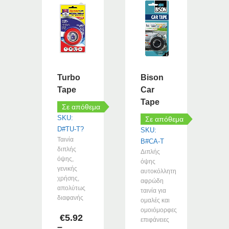
Turbo
Bison
Tape
Car
Tape
Σε απόθεμα
SKU:
Σε απόθεμα
D#TU-T?
SKU:
Ταινία
B#CA-T
διπλής
Διπλής
όψης,
όψης
γενικής
αυτοκόλλητη
χρήσης,
αφρώδη
απολύτως
ταινία για
διαφανής
ομαλές και
ομοιόμορφες
€
5.92
επιφάνειες
–