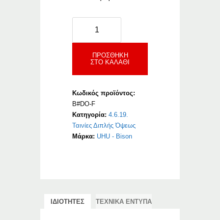
Bison
Double
Fix
Tape
ΠΡΟΣΘΉΚΗ
ΣΤΟ ΚΑΛΆΘΙ
ποσότητα
Κωδικός προϊόντος:
B#DO-F
Κατηγορία:
4.6.19.
Ταινίες Διπλής Όψεως
Μάρκα:
UHU - Bison
ΙΔΙΟΤΗΤΕΣ
ΤΕΧΝΙΚΑ ΕΝΤΥΠΑ