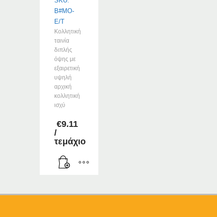
SKU:
B#MO-
E/T
Κολλητική
ταινία
διπλής
όψης με
εξαιρετική
υψηλή
αρχική
κολλητική
ισχύ
€
9.11
/
τεμάχιο