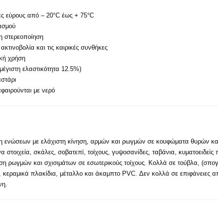
ες εύρους από – 20°C έως + 75°C
ασμού
η στερεοποίηση
ακτινοβολία και τις καιρικές συνθήκες
ική χρήση
μέγιστη ελαστικότητα 12.5%)
στάρι
φαιρούνται με νερό
ση ενώσεων με ελάχιστη κίνηση, αρμών και ρωγμών σε κουφώματα θυρών κ
τοιχεία, σκάλες, σοβατεπί, τοίχους, γυψοσανίδες, ταβάνια, κυματοειδείς 
ιση ρωγμών και σχισιμάτων σε εσωτερικούς τοίχους. Κολλά σε τούβλα, (σπο
λί, κεραμικά πλακίδια, μέταλλο και άκαμπτο PVC. Δεν κολλά σε επιφάνειες
νη.