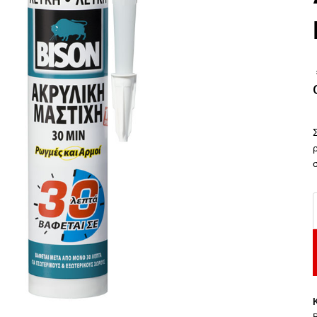
B
A
3
M