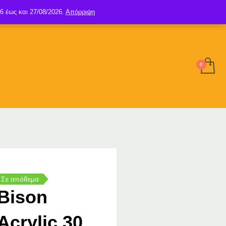
6 έως και 27/08/2026.
Απόρριψη
SIGN UP
LOGIN
Σε απόθεμα
Bison
Acrylic 30