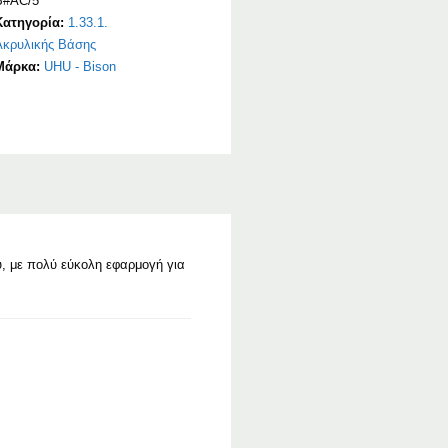
B#AC/5
Κατηγορία:
1.33.1.
Ακρυλικής Βάσης
Μάρκα:
UHU - Bison
, με πολύ εύκολη εφαρμογή για