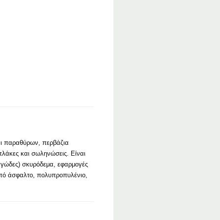
αι παραθύρων, περβάζια
πλάκες και σωληνώσεις. Είναι
γγώδες) σκυρόδεμα, εφαρμογές
 από άσφαλτο, πολυπροπυλένιο,