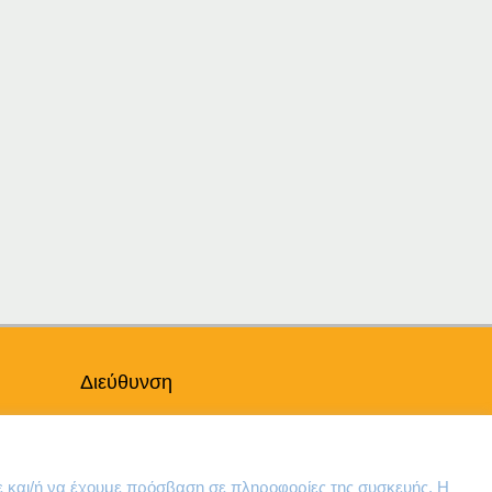
:
gh
Διεύθυνση
Θηβών 220
Άγιος Ιωάννης
Ρέντης
ε και/ή να έχουμε πρόσβαση σε πληροφορίες της συσκευής. Η