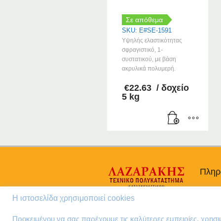
Σε απόθεμα
SKU: E#SE-1591
Υψηλής ελαστικότητας
σφραγιστικό, 1-
συστατικού, με βάση
ακρυλικά πολυμερή.
€
22.63
/ δοχείο
5 kg
Πληρ
Προσω
Η ιστοσελίδα χρησιμοποιεί cookies
Όροι 
Πολιτι
Προκειμένου να σας παρέχουμε τις καλύτερες εμπειρίες, χρησ