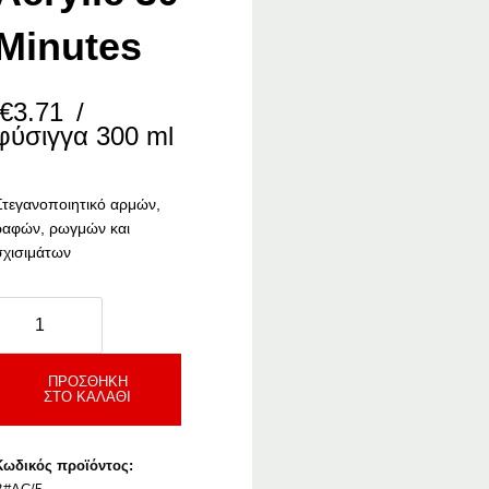
Minutes
€
3.71
/
φύσιγγα 300 ml
Στεγανοποιητικό αρμών,
ραφών, ρωγμών και
σχισιμάτων
ison
crylic
0
inutes
ΠΡΟΣΘΉΚΗ
ΣΤΟ ΚΑΛΆΘΙ
ποσότητα
Κωδικός προϊόντος: