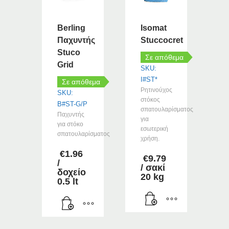
Οι
επιλογές
μπορούν
Berling
Isomat
να
Παχυντής
Stuccocret
επιλεγούν
Stuco
στη
Σε απόθεμα
Grid
σελίδα
SKU:
του
I#ST*
Σε απόθεμα
προϊόντος
Ρητινούχος
SKU:
στόκος
B#ST-G/P
σπατουλαρίσματος
Παχυντής
για
για στόκο
εσωτερική
σπατουλαρίσματος
χρήση.
€
1.96
€
9.79
/
/ σακί
δοχείο
20 kg
0.5 lt