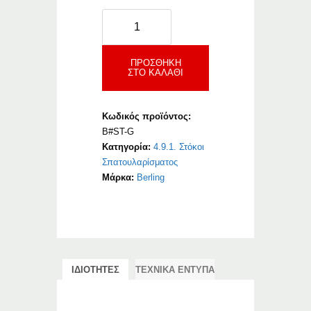
Berling
Stuco
Grid
ποσότητα
ΠΡΟΣΘΉΚΗ
ΣΤΟ ΚΑΛΆΘΙ
Κωδικός προϊόντος:
B#ST-G
Κατηγορία:
4.9.1. Στόκοι
Σπατουλαρίσματος
Μάρκα:
Berling
ΙΔΙΟΤΗΤΕΣ
ΤΕΧΝΙΚΑ ΕΝΤΥΠΑ