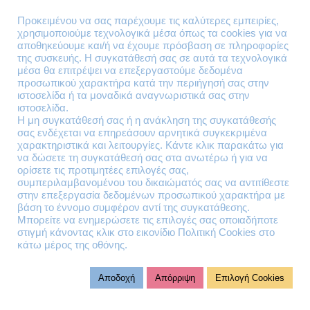
Επιστροφές Προϊόντων
Προκειμένου να σας παρέχουμε τις καλύτερες εμπειρίες,
χρησιμοποιούμε τεχνολογικά μέσα όπως τα cookies για να
Τηλέφωνα Επικοινωνίας
αποθηκεύουμε και/ή να έχουμε πρόσβαση σε πληροφορίες
της συσκευής. Η συγκατάθεσή σας σε αυτά τα τεχνολογικά
210 41 13 636
μέσα θα επιτρέψει να επεξεργαστούμε δεδομένα
210 41 13 280
προσωπικού χαρακτήρα κατά την περιήγησή σας στην
ιστοσελίδα ή τα μοναδικά αναγνωριστικά σας στην
ιστοσελίδα.
Διεύθυνση
Η μη συγκατάθεσή σας ή η ανάκληση της συγκατάθεσής
σας ενδέχεται να επηρεάσουν αρνητικά συγκεκριμένα
Θηβών 220
χαρακτηριστικά και λειτουργίες. Κάντε κλικ παρακάτω για
Άγιος Ιωάννης
να δώσετε τη συγκατάθεσή σας στα ανωτέρω ή για να
Ρέντης
ορίσετε τις προτιμητέες επιλογές σας,
συμπεριλαμβανομένου του δικαιώματός σας να αντιτίθεστε
Τ.Κ. 182 33
στην επεξεργασία δεδομένων προσωπικού χαρακτήρα με
βάση το έννομο συμφέρον αντί της συγκατάθεσης.
Email
Μπορείτε να ενημερώσετε τις επιλογές σας οποιαδήποτε
στιγμή κάνοντας κλικ στο εικονίδιο Πολιτική Cookies στο
κάτω μέρος της οθόνης.
contact@lazarakis.gr
Αποδοχή
Απόρριψη
Επιλογή Cookies
© 2023 virtualit.gr | All rights reserved.