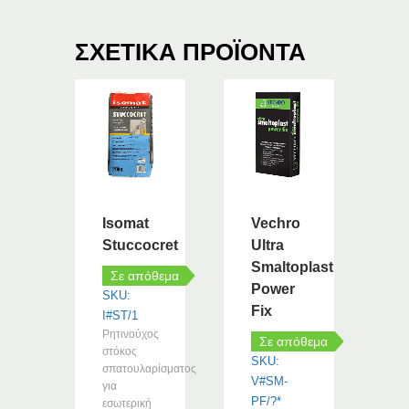
ΣΧΕΤΙΚΆ ΠΡΟΪΌΝΤΑ
Isomat
Vechro
Stuccocret
Ultra
Smaltoplast
Σε απόθεμα
Power
SKU:
Fix
I#ST/1
Ρητινούχος
Σε απόθεμα
στόκος
SKU:
σπατουλαρίσματος
V#SM-
για
PF/?*
εσωτερική