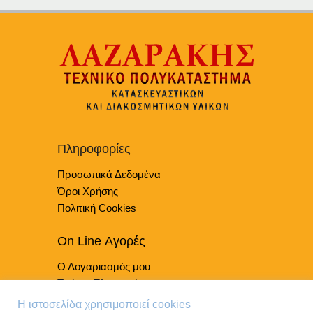
Πληροφορίες
Προσωπικά Δεδομένα
Όροι Χρήσης
Πολιτική Cookies
On Line Αγορές
Ο Λογαριασμός μου
Τρόποι Πληρωμής
Τρόποι Παράδοσης
Η ιστοσελίδα χρησιμοποιεί cookies