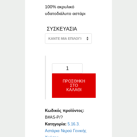
through
€45.42
100% ακρυλικό
υδατοδιάλυτο αστάρι
ΣΥΣΚΕΥΑΣΙΑ
ΠΡΟΣΘΉΚΗ
ΣΤΟ
ΚΑΛΆΘΙ
Κωδικός προϊόντος:
B#AS-P/?
Κατηγορία:
5.16.3.
Αστάρια Νερού Γενικής