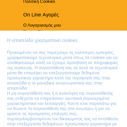
προϊόντος
Πολιτική Cookies
On Line Αγορές
Ο Λογαριασμός μου
Τρόποι Πληρωμής
Τρόποι Παράδοσης
Η ιστοσελίδα χρησιμοποιεί cookies
Επιστροφές Προϊόντων
Προκειμένου να σας παρέχουμε τις καλύτερες εμπειρίες,
χρησιμοποιούμε τεχνολογικά μέσα όπως τα cookies για να
Τηλέφωνα Επικοινωνίας
αποθηκεύουμε και/ή να έχουμε πρόσβαση σε πληροφορίες
της συσκευής. Η συγκατάθεσή σας σε αυτά τα τεχνολογικά
210 41 13 636
μέσα θα επιτρέψει να επεξεργαστούμε δεδομένα
210 41 13 280
προσωπικού χαρακτήρα κατά την περιήγησή σας στην
ιστοσελίδα ή τα μοναδικά αναγνωριστικά σας στην
ιστοσελίδα.
Διεύθυνση
Η μη συγκατάθεσή σας ή η ανάκληση της συγκατάθεσής
σας ενδέχεται να επηρεάσουν αρνητικά συγκεκριμένα
Θηβών 220
χαρακτηριστικά και λειτουργίες. Κάντε κλικ παρακάτω για
Άγιος Ιωάννης
να δώσετε τη συγκατάθεσή σας στα ανωτέρω ή για να
Ρέντης
ορίσετε τις προτιμητέες επιλογές σας,
συμπεριλαμβανομένου του δικαιώματός σας να αντιτίθεστε
Τ.Κ. 182 33
στην επεξεργασία δεδομένων προσωπικού χαρακτήρα με