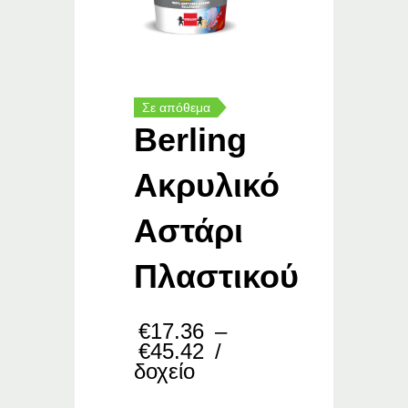
Σε απόθεμα
Berling
Ακρυλικό
Αστάρι
Πλαστικού
€
17.36
–
Price
€
45.42
/
range:
δοχείο
€17.36