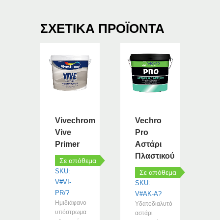
ΣΧΕΤΙΚΆ ΠΡΟΪΌΝΤΑ
Vivechrom
Vechro
Vive
Pro
Primer
Αστάρι
Πλαστικού
Σε απόθεμα
SKU:
Σε απόθεμα
V#VI-
SKU:
PR/?
V#AK-A?
Ημιδιάφανο
Υδατοδιαλυτό
υπόστρωμα
αστάρι