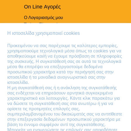
On Line Αγορές
Ο Λογαριασμός μου
Τρόποι Πληρωμής
Τρόποι Παράδοσης
Η ιστοσελίδα χρησιμοποιεί cookies
Επιστροφές Προϊόντων
Προκειμένου να σας παρέχουμε τις καλύτερες εμπειρίες,
χρησιμοποιούμε τεχνολογικά μέσα όπως τα cookies για να
Τηλέφωνα Επικοινωνίας
αποθηκεύουμε και/ή να έχουμε πρόσβαση σε πληροφορίες
της συσκευής. Η συγκατάθεσή σας σε αυτά τα τεχνολογικά
210 41 13 636
μέσα θα επιτρέψει να επεξεργαστούμε δεδομένα
210 41 13 280
προσωπικού χαρακτήρα κατά την περιήγησή σας στην
ιστοσελίδα ή τα μοναδικά αναγνωριστικά σας στην
ιστοσελίδα.
Διεύθυνση
Η μη συγκατάθεσή σας ή η ανάκληση της συγκατάθεσής
σας ενδέχεται να επηρεάσουν αρνητικά συγκεκριμένα
Θηβών 220
χαρακτηριστικά και λειτουργίες. Κάντε κλικ παρακάτω για
Άγιος Ιωάννης
να δώσετε τη συγκατάθεσή σας στα ανωτέρω ή για να
Ρέντης
ορίσετε τις προτιμητέες επιλογές σας,
συμπεριλαμβανομένου του δικαιώματός σας να αντιτίθεστε
Τ.Κ. 182 33
στην επεξεργασία δεδομένων προσωπικού χαρακτήρα με
βάση το έννομο συμφέρον αντί της συγκατάθεσης.
Email
Μπορείτε να ενημερώσετε τις επιλογές σας οποιαδήποτε