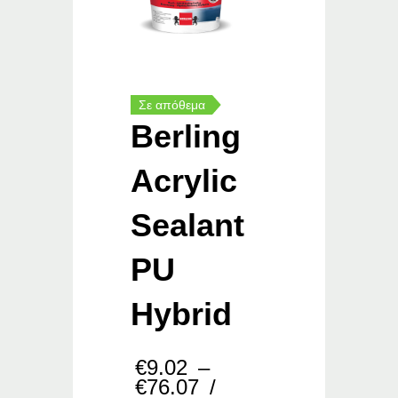
Σε απόθεμα
Berling
Acrylic
Sealant
PU
Hybrid
€
9.02
–
Price
€
76.07
/