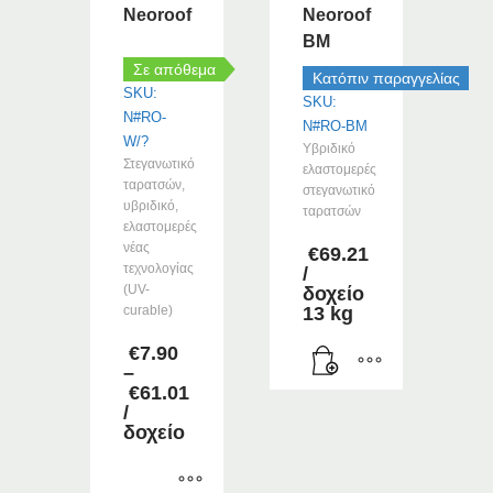
Neoroof
Neoroof
BM
Σε απόθεμα
Κατόπιν παραγγελίας
SKU:
SKU:
N#RO-
N#RO-BM
W/?
Υβριδικό
Στεγανωτικό
ελαστομερές
ταρατσών,
στεγανωτικό
υβριδικό,
ταρατσών
ελαστομερές
νέας
€
69.21
τεχνολογίας
/
(UV-
δοχείο
curable)
13 kg
€
7.90
–
€
61.01
Price
/
range:
δοχείο
€7.90
through
€61.01