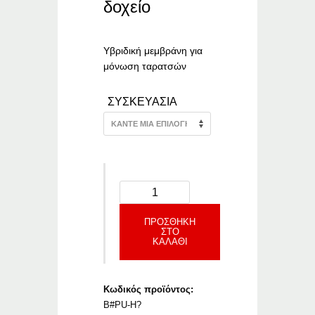
range:
δοχείο
€9.02
through
€76.07
Υβριδική μεμβράνη για
μόνωση ταρατσών
ΣΥΣΚΕΥΑΣΙΑ
ΠΡΟΣΘΉΚΗ
ΣΤΟ
ΚΑΛΆΘΙ
Κωδικός προϊόντος:
B#PU-H?