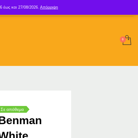
6 έως και 27/08/2026.
Απόρριψη
SIGN UP
LOGIN
Σε απόθεμα
Benman
White