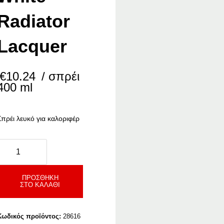
Radiator
Lacquer
€
10.24
/ σπρέι
400 ml
Σπρέι λευκό για καλοριφέρ
Benman
hite
adiator
acquer
ΠΡΟΣΘΉΚΗ
ΣΤΟ ΚΑΛΆΘΙ
ποσότητα
Κωδικός προϊόντος:
28616