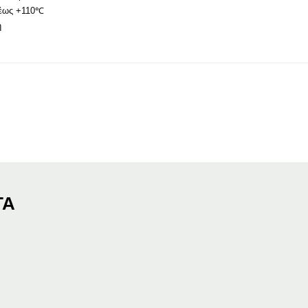
 έως +110℃
η
ΤΑ