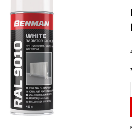
W
R
L