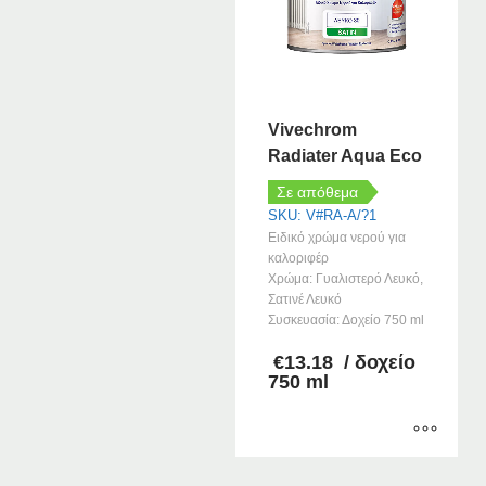
Vivechrom
Radiater Aqua Eco
Σε απόθεμα
SKU: V#RA-A/?1
Ειδικό χρώμα νερού για
καλοριφέρ
Χρώμα: Γυαλιστερό Λευκό,
Σατινέ Λευκό
Συσκευασία: Δοχείο 750 ml
€
13.18
/ δοχείο
750 ml
Αυτό