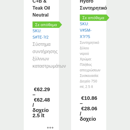
C+B &
Hydro
Teak Oil
Συντηρητικό
Neutral
Σε απόθεμα
SKU:
Σε απόθεμα
V#SM-
SKU:
X?/?S
S#TE-?/2
Συντηρητικό
Σύστημα
ξύλου
συντήρησης
νερού
ξύλινων
Χρώμα:
Πλήθος
καταστρωμάτων
αποχρώσεων
Συσκευασία:
–
Δοχείο 750
ml, 2.5 lt
€
62.29
–
€
10.86
€
62.48
–
Price
/
€
28.06
range:
δοχείο
Price
/
€62.29
2.5 lt
range:
δοχείο
through
€10.86
€62.48
through