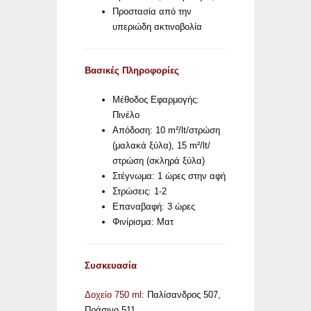
Προστασία από την
υπεριώδη ακτινοβολία
Βασικές Πληροφορίες
Μέθοδος Εφαρμογής:
Πινέλο
Απόδοση: 10 m²/lt/στρώση
(μαλακά ξύλα), 15 m²/lt/
στρώση (σκληρά ξύλα)
Στέγνωμα: 1 ώρες στην αφή
Στρώσεις: 1-2
Επαναβαφή: 3 ώρες
Φινίρισμα: Ματ
Συσκευασία
Δοχείο 750 ml:
Παλίσανδρος 507,
Πράσινο 511