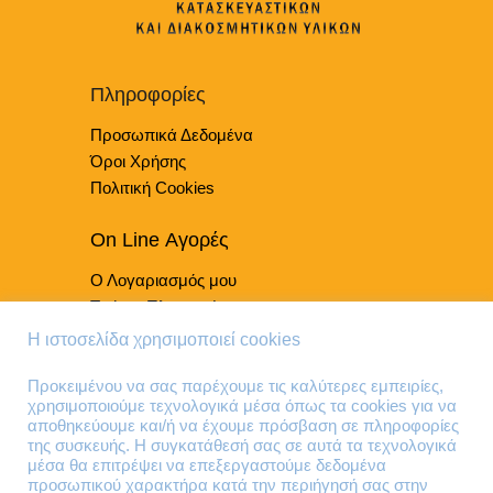
επιλογές
μπορούν
να
επιλεγούν
Πληροφορίες
στη
Προσωπικά Δεδομένα
σελίδα
του
Όροι Χρήσης
προϊόντος
Πολιτική Cookies
On Line Αγορές
Ο Λογαριασμός μου
Τρόποι Πληρωμής
Τρόποι Παράδοσης
Η ιστοσελίδα χρησιμοποιεί cookies
Επιστροφές Προϊόντων
Προκειμένου να σας παρέχουμε τις καλύτερες εμπειρίες,
χρησιμοποιούμε τεχνολογικά μέσα όπως τα cookies για να
Τηλέφωνα Επικοινωνίας
αποθηκεύουμε και/ή να έχουμε πρόσβαση σε πληροφορίες
της συσκευής. Η συγκατάθεσή σας σε αυτά τα τεχνολογικά
210 41 13 636
μέσα θα επιτρέψει να επεξεργαστούμε δεδομένα
210 41 13 280
προσωπικού χαρακτήρα κατά την περιήγησή σας στην