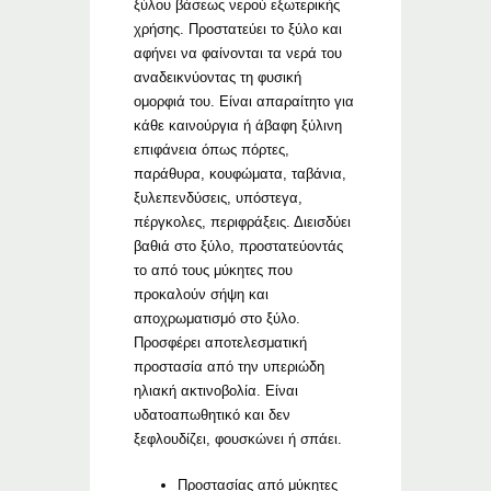
ξύλου βάσεως νερού εξωτερικής
χρήσης. Προστατεύει το ξύλο και
αφήνει να φαίνονται τα νερά του
αναδεικνύοντας τη φυσική
ομορφιά του. Είναι απαραίτητο για
κάθε καινούργια ή άβαφη ξύλινη
επιφάνεια όπως πόρτες,
παράθυρα, κουφώματα, ταβάνια,
ξυλεπενδύσεις, υπόστεγα,
πέργκολες, περιφράξεις. Διεισδύει
βαθιά στο ξύλο, προστατεύοντάς
το από τους μύκητες που
προκαλούν σήψη και
αποχρωματισμό στο ξύλο.
Προσφέρει αποτελεσματική
προστασία από την υπεριώδη
ηλιακή ακτινοβολία. Είναι
υδατοαπωθητικό και δεν
ξεφλουδίζει, φουσκώνει ή σπάει.
Προστασίας από μύκητες