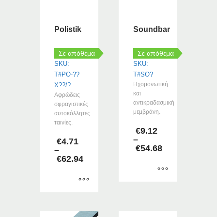
Polistik
Soundbar
Σε απόθεμα
Σε απόθεμα
SKU:
SKU:
T#PO-??
T#SO?
Ηχομονωτική
X??/?
και
Αφρώδεις
αντικραδασμική
σφραγιστικές
μεμβράνη.
αυτοκόλλητες
ταινίες.
€
9.12
–
€
4.71
€
54.68
–
Price
€
62.94
range:
Price
€9.12
range:
through
€4.71
Αυτό
€54.68
through
Αυτό
το
€62.94
το
προϊόν