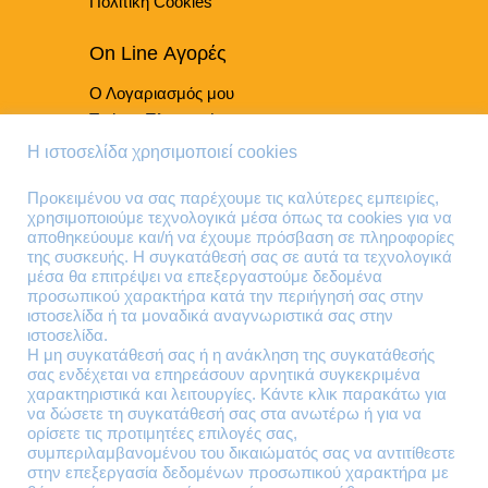
Πολιτική Cookies
On Line Αγορές
Ο Λογαριασμός μου
Τρόποι Πληρωμής
Τρόποι Παράδοσης
Η ιστοσελίδα χρησιμοποιεί cookies
Επιστροφές Προϊόντων
Προκειμένου να σας παρέχουμε τις καλύτερες εμπειρίες,
χρησιμοποιούμε τεχνολογικά μέσα όπως τα cookies για να
Τηλέφωνα Επικοινωνίας
αποθηκεύουμε και/ή να έχουμε πρόσβαση σε πληροφορίες
της συσκευής. Η συγκατάθεσή σας σε αυτά τα τεχνολογικά
210 41 13 636
μέσα θα επιτρέψει να επεξεργαστούμε δεδομένα
210 41 13 280
προσωπικού χαρακτήρα κατά την περιήγησή σας στην
ιστοσελίδα ή τα μοναδικά αναγνωριστικά σας στην
ιστοσελίδα.
Διεύθυνση
Η μη συγκατάθεσή σας ή η ανάκληση της συγκατάθεσής
σας ενδέχεται να επηρεάσουν αρνητικά συγκεκριμένα
Θηβών 220
χαρακτηριστικά και λειτουργίες. Κάντε κλικ παρακάτω για
Άγιος Ιωάννης
να δώσετε τη συγκατάθεσή σας στα ανωτέρω ή για να
Ρέντης
ορίσετε τις προτιμητέες επιλογές σας,
συμπεριλαμβανομένου του δικαιώματός σας να αντιτίθεστε
Τ.Κ. 182 33
στην επεξεργασία δεδομένων προσωπικού χαρακτήρα με