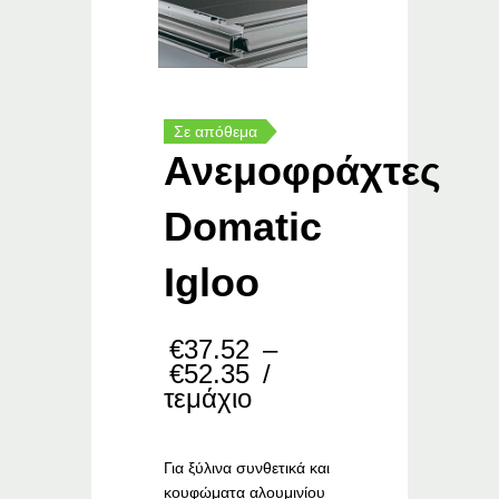
Σε απόθεμα
Ανεμοφράχτες
Domatic
Igloo
€
37.52
–
Price
€
52.35
/
range:
τεμάχιο
€37.52
through
€52.35
Για ξύλινα συνθετικά και
κουφώματα αλουμινίου