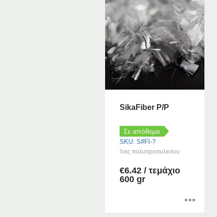
SikaFiber P/P
Σε απόθεμα
SKU: S#FI-?
Ίνες πολυπροπυλενίου
€
6.42
/ τεμάχιο
600 gr