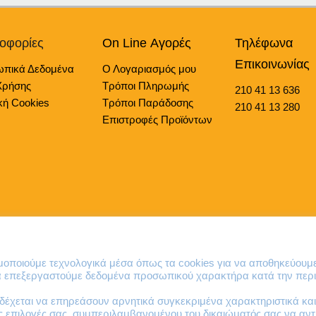
οφορίες
On Line Αγορές
Τηλέφωνα
Επικοινωνίας
πικά Δεδομένα
Ο Λογαριασμός μου
Χρήσης
Τρόποι Πληρωμής
210 41 13 636
κή Cookies
Τρόποι Παράδοσης
210 41 13 280
Επιστροφές Προϊόντων
© 2023 virtualit.gr | All rights reserved.
ιμοποιούμε τεχνολογικά μέσα όπως τα cookies για να αποθηκεύουμ
να επεξεργαστούμε δεδομένα προσωπικού χαρακτήρα κατά την περι
έχεται να επηρεάσουν αρνητικά συγκεκριμένα χαρακτηριστικά και 
ες επιλογές σας, συμπεριλαμβανομένου του δικαιώματός σας να α