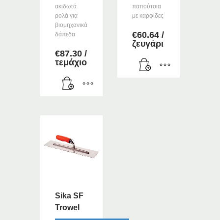
ακιδωτά
παπούτσια
ρολά για
με καρφίδες
βιομηχανικά
€
60.64
/
δάπεδα
ζευγάρι
€
87.30
/
τεμάχιο
Sika SF
Trowel