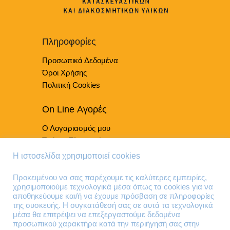
επιλογές
μπορούν
να
επιλεγούν
Πληροφορίες
στη
Προσωπικά Δεδομένα
σελίδα
του
Όροι Χρήσης
προϊόντος
Πολιτική Cookies
On Line Αγορές
Ο Λογαριασμός μου
Τρόποι Πληρωμής
Τρόποι Παράδοσης
Η ιστοσελίδα χρησιμοποιεί cookies
Επιστροφές Προϊόντων
Προκειμένου να σας παρέχουμε τις καλύτερες εμπειρίες,
χρησιμοποιούμε τεχνολογικά μέσα όπως τα cookies για να
Τηλέφωνα Επικοινωνίας
αποθηκεύουμε και/ή να έχουμε πρόσβαση σε πληροφορίες
της συσκευής. Η συγκατάθεσή σας σε αυτά τα τεχνολογικά
210 41 13 636
μέσα θα επιτρέψει να επεξεργαστούμε δεδομένα
210 41 13 280
προσωπικού χαρακτήρα κατά την περιήγησή σας στην