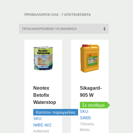
ΠΡΟΒΆΛΛΟΝΤΑΙ ΌΛΑ - 7 ΑΠΟΤΕΛΈΣΜΑΤΑ
Neotex
Sikagard-
Betofix
905 W
Waterstop
Σε απόθεμα
SKU:
Κατόπιν παραγγελίας
S#905
SKU:
Υδατικής
N#BE-W/2
βάσης
Ανθεκτική