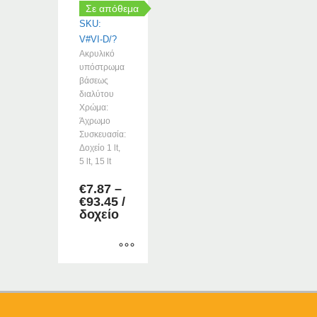
σελίδα
προϊόντος
Σε απόθεμα
του
SKU:
προϊόντος
V#VI-D/?
Ακρυλικό
υπόστρωμα
βάσεως
διαλύτου
Χρώμα:
Άχρωμο
Συσκευασία:
Δοχείο 1 lt,
5 lt, 15 lt
€
7.87
–
Price
€
93.45
/
range:
δοχείο
€7.87
through
€93.45
Αυτό
το
προϊόν
έχει