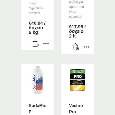
ρητίνη για
βαφή
προστασία
ακρυλικών
έναντι
ρητινών
υγρασίας
€
40.84
/
€
17.95
/
δοχείο
δοχείο
5 kg
2 lt
SurfaMix
Vechro
P
Pro