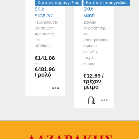
Κατόπιν παραγγελίας
Κατόπιν παραγγελίας
SKU:
SKU:
S#GE-?/?
M#DR
Γεωυφάσματα
Στρώμα
και στρώση
συγκράτησης
προστασίας
και
και
αποστράγγισης
ολίσθησης
νερού σε
επίπεδες
€
141.06
στέγες
–
κήπων
Price
€
481.96
range:
/ ρολό
€
12.69
/
€141.06
τρέχον
through
μέτρο
€481.96
Αυτό
το
προϊόν
έχει
πολλαπλές
παραλλαγές.