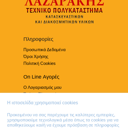
Οι
επιλογές
μπορούν
να
επιλεγούν
στη
Πληροφορίες
σελίδα
του
Προσωπικά Δεδομένα
προϊόντος
Όροι Χρήσης
Πολιτική Cookies
On Line Αγορές
Ο Λογαριασμός μου
Τρόποι Πληρωμής
Τρόποι Παράδοσης
Η ιστοσελίδα χρησιμοποιεί cookies
Επιστροφές Προϊόντων
Προκειμένου να σας παρέχουμε τις καλύτερες εμπειρίες,
χρησιμοποιούμε τεχνολογικά μέσα όπως τα cookies για να
Τηλέφωνα Επικοινωνίας
αποθηκεύουμε και/ή να έχουμε πρόσβαση σε πληροφορίες