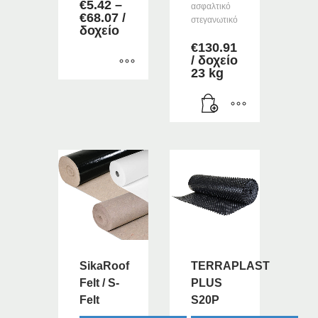
€
5.42
–
ασφαλτικό
Price
€
68.07
/
στεγανωτικό
range:
δοχείο
€5.42
€
130.91
through
/ δοχείο
€68.07
23 kg
Αυτό
το
προϊόν
έχει
πολλαπλές
παραλλαγές.
Οι
επιλογές
μπορούν
να
επιλεγούν
στη
SikaRoof
TERRAPLAST
σελίδα
Felt / S-
PLUS
του
Felt
S20P
προϊόντος