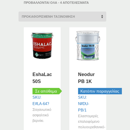
ΠΡΟΒΆΛΛΟΝΤΑΙ ΌΛΑ - 4 ΑΠΟΤΕΛΈΣΜΑΤΑ
EshaLac
Neodur
50S
PB 1K
Σε απόθεμα
Κατόπιν παραγγελίας
SKU:
SKU:
E#LA-64?
N#DU-
Στεγανωτικό
PB/1
ασφαλτικό
Ελαστομερές
βερνίκι.
επαλειφόμενο
πολυουρεθανικό-