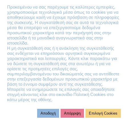
Επιστροφές Προϊόντων
Προκειμένου να σας παρέχουμε τις καλύτερες εμπειρίες,
χρησιμοποιούμε τεχνολογικά μέσα όπως τα cookies για να
Τηλέφωνα Επικοινωνίας
αποθηκεύουμε και/ή να έχουμε πρόσβαση σε πληροφορίες
της συσκευής. Η συγκατάθεσή σας σε αυτά τα τεχνολογικά
210 41 13 636
μέσα θα επιτρέψει να επεξεργαστούμε δεδομένα
210 41 13 280
προσωπικού χαρακτήρα κατά την περιήγησή σας στην
ιστοσελίδα ή τα μοναδικά αναγνωριστικά σας στην
ιστοσελίδα.
Διεύθυνση
Η μη συγκατάθεσή σας ή η ανάκληση της συγκατάθεσής
σας ενδέχεται να επηρεάσουν αρνητικά συγκεκριμένα
Θηβών 220
χαρακτηριστικά και λειτουργίες. Κάντε κλικ παρακάτω για
Άγιος Ιωάννης
να δώσετε τη συγκατάθεσή σας στα ανωτέρω ή για να
Ρέντης
ορίσετε τις προτιμητέες επιλογές σας,
συμπεριλαμβανομένου του δικαιώματός σας να αντιτίθεστε
Τ.Κ. 182 33
στην επεξεργασία δεδομένων προσωπικού χαρακτήρα με
βάση το έννομο συμφέρον αντί της συγκατάθεσης.
Email
Μπορείτε να ενημερώσετε τις επιλογές σας οποιαδήποτε
στιγμή κάνοντας κλικ στο εικονίδιο Πολιτική Cookies στο
κάτω μέρος της οθόνης.
contact@lazarakis.gr
Αποδοχή
Απόρριψη
Επιλογή Cookies
© 2023 virtualit.gr | All rights reserved.