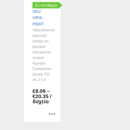
Σε απόθεμα
SKU:
V#PA-
PR/H?
Υδατοδιαλυτό
ακρυλικό
αστάρι για
βερνίκια
πατωμάτων
Χρώμα:
Άχρωμο
Συσκευασία:
Δοχείο 750
ml, 2.5 lt
€
8.09
–
Price
€
20.35
/
range:
δοχείο
€8.09
through
€20.35
Αυτό