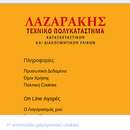
το
προϊόν
έχει
πολλαπλές
παραλλαγές.
Οι
επιλογές
μπορούν
να
επιλεγούν
Πληροφορίες
στη
Προσωπικά Δεδομένα
σελίδα
του
Όροι Χρήσης
προϊόντος
Πολιτική Cookies
On Line Αγορές
Ο Λογαριασμός μου
Τρόποι Πληρωμής
Τρόποι Παράδοσης
Η ιστοσελίδα χρησιμοποιεί cookies