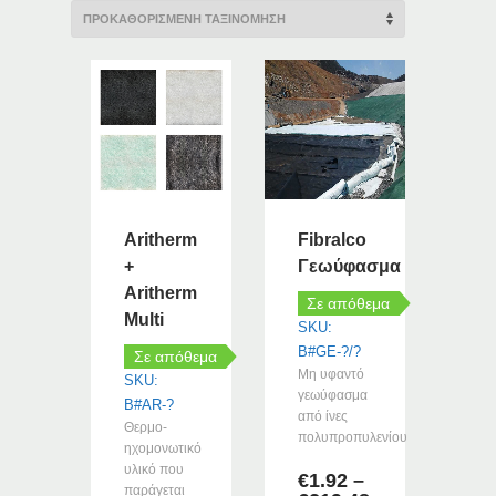
Aritherm
Fibralco
+
Γεωύφασμα
Aritherm
Σε απόθεμα
Multi
SKU:
B#GE-?/?
Σε απόθεμα
Μη υφαντό
SKU:
γεωύφασμα
B#AR-?
από ίνες
Θερμο-
πολυπροπυλενίου
ηχομονωτικό
υλικό που
€
1.92
–
παράγεται