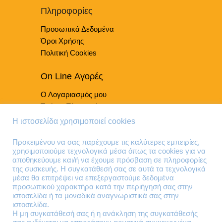
επιλεγούν
Πληροφορίες
στη
Προσωπικά Δεδομένα
σελίδα
του
Όροι Χρήσης
προϊόντος
Πολιτική Cookies
On Line Αγορές
Ο Λογαριασμός μου
Τρόποι Πληρωμής
Τρόποι Παράδοσης
Η ιστοσελίδα χρησιμοποιεί cookies
Επιστροφές Προϊόντων
Προκειμένου να σας παρέχουμε τις καλύτερες εμπειρίες,
χρησιμοποιούμε τεχνολογικά μέσα όπως τα cookies για να
Τηλέφωνα Επικοινωνίας
αποθηκεύουμε και/ή να έχουμε πρόσβαση σε πληροφορίες
της συσκευής. Η συγκατάθεσή σας σε αυτά τα τεχνολογικά
210 41 13 636
μέσα θα επιτρέψει να επεξεργαστούμε δεδομένα
210 41 13 280
προσωπικού χαρακτήρα κατά την περιήγησή σας στην
ιστοσελίδα ή τα μοναδικά αναγνωριστικά σας στην
ιστοσελίδα.
Διεύθυνση
Η μη συγκατάθεσή σας ή η ανάκληση της συγκατάθεσής