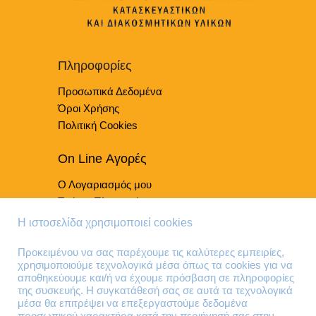
επιλεγούν
επιλογές
στη
μπορούν
σελίδα
να
του
επιλεγούν
Πληροφορίες
προϊόντος
στη
Προσωπικά Δεδομένα
σελίδα
του
Όροι Χρήσης
προϊόντος
Πολιτική Cookies
On Line Αγορές
Ο Λογαριασμός μου
Τρόποι Πληρωμής
Τρόποι Παράδοσης
Η ιστοσελίδα χρησιμοποιεί cookies
Επιστροφές Προϊόντων
Προκειμένου να σας παρέχουμε τις καλύτερες εμπειρίες,
χρησιμοποιούμε τεχνολογικά μέσα όπως τα cookies για να
Τηλέφωνα Επικοινωνίας
αποθηκεύουμε και/ή να έχουμε πρόσβαση σε πληροφορίες
της συσκευής. Η συγκατάθεσή σας σε αυτά τα τεχνολογικά
210 41 13 636
μέσα θα επιτρέψει να επεξεργαστούμε δεδομένα
210 41 13 280