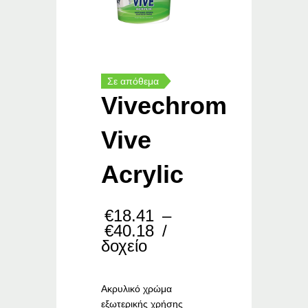
Σε απόθεμα
Vivechrom
Vive
Acrylic
€
18.41
–
Price
€
40.18
/
range:
δοχείο
€18.41
through
€40.18
Ακρυλικό χρώμα
εξωτερικής χρήσης