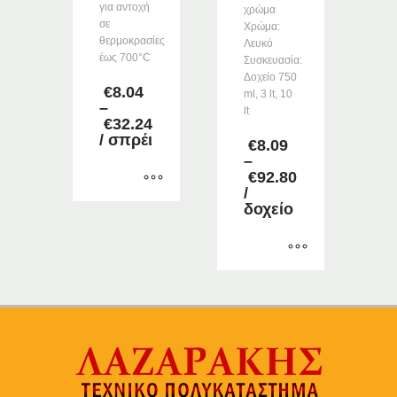
για αντοχή
χρώμα
σε
Χρώμα:
θερμοκρασίες
Λευκό
έως 700°C
Συσκευασία:
Δοχείο 750
€
8.04
ml, 3 lt, 10
–
lt
€
32.24
Price
/ σπρέι
€
8.09
range:
–
€8.04
€
92.80
through
Price
/
€32.24
range:
δοχείο
Αυτό
€8.09
το
through
προϊόν
€92.80
έχει
Αυτό
πολλαπλές
το
παραλλαγές.
προϊόν
Οι
έχει
επιλογές
πολλαπλές
μπορούν
παραλλαγές.
να
Οι