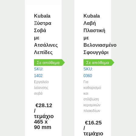
Kubala
Kubala
Ξύστρα
Λαβή
Σοβά
Πλαστική
με
με
Ατσάλινες
Βελονιασμένο
Λεπίδες
Σφουγγάρι
Σε απόθεμα
Σε απόθεμα
SKU:
SKU:
1402
0360
Εργαλείο
Για
λείανσης
καθαρισμό
σοβά
και
στίλβωση
€
28.12
κεραμικών
/
πλακιδίων
τεμάχιο
465 x
€
16.25
90 mm
/
τεμάχιο