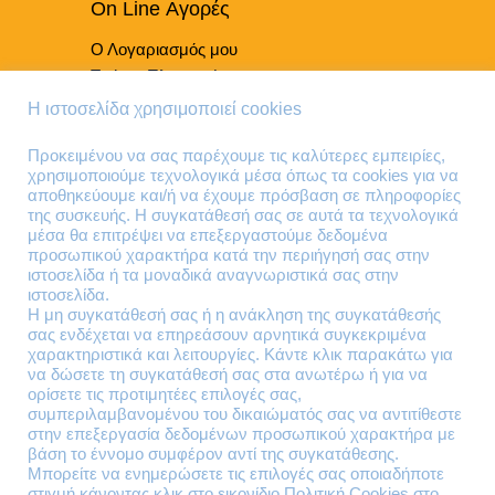
On Line Αγορές
Ο Λογαριασμός μου
Τρόποι Πληρωμής
Τρόποι Παράδοσης
Η ιστοσελίδα χρησιμοποιεί cookies
Επιστροφές Προϊόντων
Προκειμένου να σας παρέχουμε τις καλύτερες εμπειρίες,
χρησιμοποιούμε τεχνολογικά μέσα όπως τα cookies για να
Τηλέφωνα Επικοινωνίας
αποθηκεύουμε και/ή να έχουμε πρόσβαση σε πληροφορίες
της συσκευής. Η συγκατάθεσή σας σε αυτά τα τεχνολογικά
210 41 13 636
μέσα θα επιτρέψει να επεξεργαστούμε δεδομένα
210 41 13 280
προσωπικού χαρακτήρα κατά την περιήγησή σας στην
ιστοσελίδα ή τα μοναδικά αναγνωριστικά σας στην
ιστοσελίδα.
Διεύθυνση
Η μη συγκατάθεσή σας ή η ανάκληση της συγκατάθεσής
σας ενδέχεται να επηρεάσουν αρνητικά συγκεκριμένα
Θηβών 220
χαρακτηριστικά και λειτουργίες. Κάντε κλικ παρακάτω για
Άγιος Ιωάννης
να δώσετε τη συγκατάθεσή σας στα ανωτέρω ή για να
Ρέντης
ορίσετε τις προτιμητέες επιλογές σας,
συμπεριλαμβανομένου του δικαιώματός σας να αντιτίθεστε
Τ.Κ. 182 33
στην επεξεργασία δεδομένων προσωπικού χαρακτήρα με
βάση το έννομο συμφέρον αντί της συγκατάθεσης.
Email
Μπορείτε να ενημερώσετε τις επιλογές σας οποιαδήποτε
στιγμή κάνοντας κλικ στο εικονίδιο Πολιτική Cookies στο