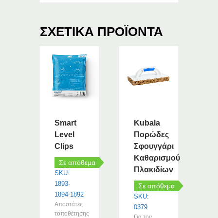
ΣΧΕΤΙΚΆ ΠΡΟΪΌΝΤΑ
Smart
Kubala
Level
Πορώδες
Clips
Σφουγγάρι
Καθαρισμού
Σε απόθεμα
Πλακιδίων
SKU:
1893-
Σε απόθεμα
1894-1892
SKU:
Αποστάτες
0379
τοποθέτησης
Για τον