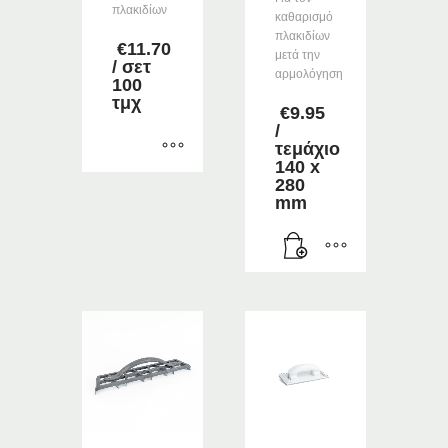
πλακιδίων
καθαρισμό
πλακιδίων
€
11.70
μετά την
/ σετ
αρμολόγηση
100
τμχ
€
9.95
/
τεμάχιο
140 x
Αυτό
280
mm
το
προϊόν
έχει
πολλαπλές
παραλλαγές.
Οι
επιλογές
μπορούν
να
επιλεγούν
στη
σελίδα