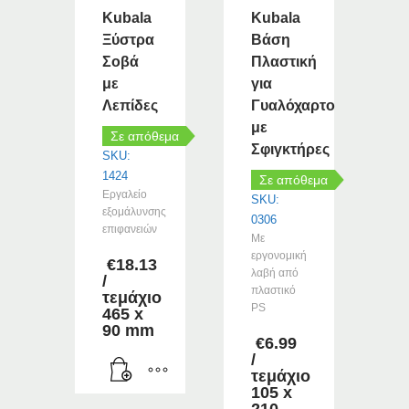
Kubala
Kubala
του
προϊόντος
Ξύστρα
Βάση
Σοβά
Πλαστική
με
για
Λεπίδες
Γυαλόχαρτο
με
Σε απόθεμα
Σφιγκτήρες
SKU:
1424
Σε απόθεμα
Εργαλείο
SKU:
εξομάλυνσης
0306
επιφανειών
Με
εργονομική
€
18.13
λαβή από
/
πλαστικό
τεμάχιο
PS
465 x
90 mm
€
6.99
/
τεμάχιο
105 x