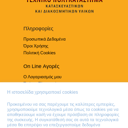
Οι
επιλογές
μπορούν
να
επιλεγούν
Πληροφορίες
στη
Προσωπικά Δεδομένα
σελίδα
του
Όροι Χρήσης
προϊόντος
Πολιτική Cookies
On Line Αγορές
Ο Λογαριασμός μου
Τρόποι Πληρωμής
Τρόποι Παράδοσης
Η ιστοσελίδα χρησιμοποιεί cookies
Επιστροφές Προϊόντων
Προκειμένου να σας παρέχουμε τις καλύτερες εμπειρίες,
χρησιμοποιούμε τεχνολογικά μέσα όπως τα cookies για να
Τηλέφωνα Επικοινωνίας
αποθηκεύουμε και/ή να έχουμε πρόσβαση σε πληροφορίες
της συσκευής. Η συγκατάθεσή σας σε αυτά τα τεχνολογικά
210 41 13 636
μέσα θα επιτρέψει να επεξεργαστούμε δεδομένα