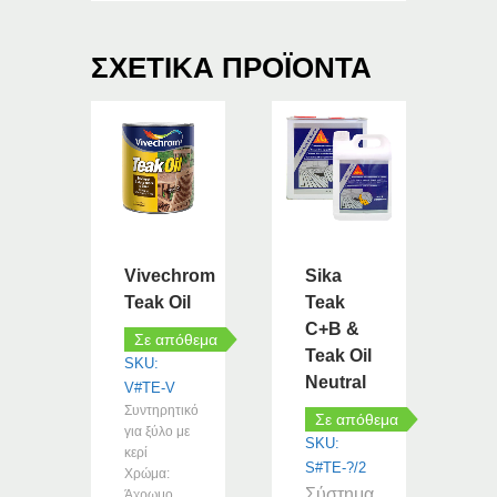
ΣΧΕΤΙΚΆ ΠΡΟΪΌΝΤΑ
Vivechrom
Sika
Teak Oil
Teak
C+B &
Σε απόθεμα
Teak Oil
SKU:
Neutral
V#TE-V
Συντηρητικό
Σε απόθεμα
για ξύλο με
SKU:
κερί
S#TE-?/2
Χρώμα:
Σύστημα
Άχρωμο