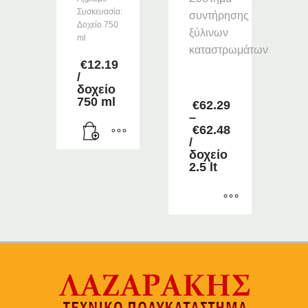
Συσκευασία:
συντήρησης
Δοχείο 750
ξύλινων
ml
καταστρωμάτων
€
12.19
/
–
δοχείο
750 ml
€
62.29
–
€
62.48
Price
/
range:
δοχείο
€62.29
2.5 lt
through
€62.48
Αυτό
το
προϊόν
έχει
πολλαπλές
παραλλαγές.